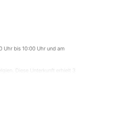
0 Uhr bis 10:00 Uhr und am
lgien. Diese Unterkunft erhielt 3
sautomat. Vor Ort gibt es
 WLAN-Internetzugang (kostenlos) ist
egenduschen und kostenlose