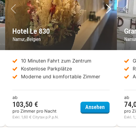
chstes Bild
Vorheriges Bild
Nächstes 
Vo
Hotel Le 830
Gra
Namur, Belgien
Namur
10 Minuten Fahrt zum Zentrum
G
Kostenlose Parkplätze
R
Moderne und komfortable Zimmer
A
ab
ab
103,50 €
74,
 Royal Snail
Hotel Le 830
Ansehen
pro Zimmer pro Nacht
pro Z
Exkl. 1,60 € Citytax p.P.p.N.
Exkl. 1