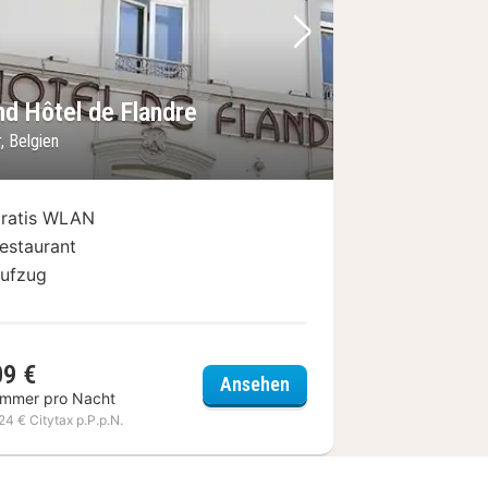
Bild
rheriges Bild
Nächstes Bild
nd Hôtel de Flandre
, Belgien
ratis WLAN
estaurant
ufzug
09 €
Grand Hôtel de Flandre
Ansehen
immer pro Nacht
,24 € Citytax p.P.p.N.