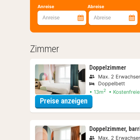
Anreise
Abreise
Anreise
Abreise
Zimmer
Doppelzimmer
Max. 2 Erwachse
Doppelbett
2
13m
Kostenfreie
für Doppelzimmer
Preise anzeigen
Doppelzimmer, barri
Max. 2 Erwachse