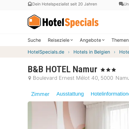
Dein Hotelspezialist seit 20 Jahren
Un
Suche
Reiseziele
Angebote
Themen
HotelSpecials.de
Hotels in Belgien
Hote
B&B HOTEL Namur
, 3 Sterne
Boulevard Ernest Mélot 40
5000
Namu
Zimmer
Ausstattung
Hotelinformatio