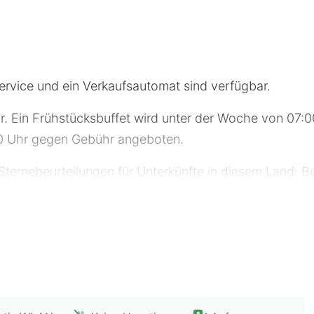
rvice und ein Verkaufsautomat sind verfügbar.
 Ein Frühstücksbuffet wird unter der Woche von 07:0
0 Uhr gegen Gebühr angeboten.
l Sternebeurteilungen für Unterkünfte in diesem Land: Be
e Uhr besetzte Rezeption, ein Aufzug und ein Verkauf
enpflichtig).
erten Zimmer mit Flachbildfernseher wie zu Hause. Ein
 Es gibt eigene Badezimmer mit Duschen, die über R