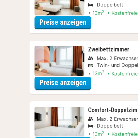
Doppelbett
2
13m
Kostenfreie
für Doppelzimmer
Preise anzeigen
Zweibettzimmer
Max. 2 Erwachse
Twin- und Doppel
2
13m
Kostenfreie
für Zweibettzimm
Preise anzeigen
Comfort-Doppelzi
Max. 2 Erwachse
Doppelbett
2
13m
Kostenfreie