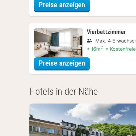
für Comfort-Dop
Preise anzeigen
Vierbettzimmer
Max. 4 Erwachse
2
16m
Kostenfreie
für Vierbettzimm
Preise anzeigen
Hotels in der Nähe