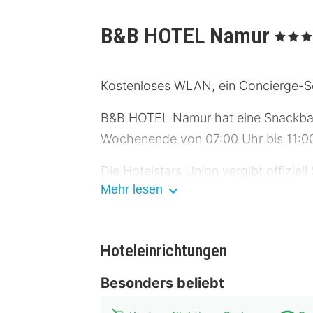
B&B HOTEL Namur
, 3 Sterne
Kostenloses WLAN, ein Concierge-Se
B&B HOTEL Namur hat eine Snackbar.
Wochenende von 07:00 Uhr bis 11:0
Die Hotelstars Union vergibt offiziel
Mehr lesen
stars.
Zum Angebot gehören eine rund um di
Folgendes: Parken ohne Service (kost
Hoteleinrichtungen
Fühl dich in einem der 105 klimatisi
Besonders beliebt
ebenso verfügbar wie Kabelempfang.