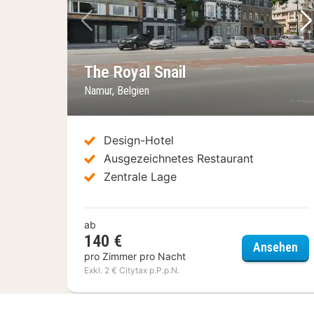
Vorheriges Bild
Nä
The Royal Snail
Namur, Belgien
Design-Hotel
Ausgezeichnetes Restaurant
Zentrale Lage
ab
140 €
The
Ansehen
pro Zimmer pro Nacht
Exkl. 2 € Citytax p.P.p.N.