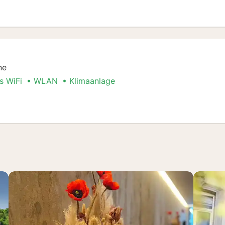
pelzimmer
ne
s WiFi
WLAN
Klimaanlage
er