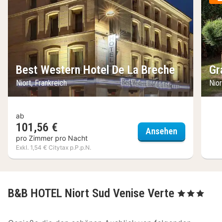
Best Western Hotel De La Breche
Gr
Niort, Frankreich
Nior
ab
101,56 €
Best Wester
Ansehen
pro Zimmer pro Nacht
Exkl. 1,54 € Citytax p.P.p.N.
B&B HOTEL Niort Sud Venise Verte
, 3 Sterne