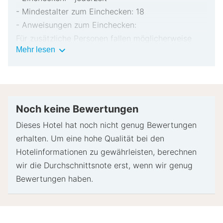
- Mindestalter zum Einchecken: 18
- Anweisungen zum Einchecken:
Für zusätzliche Personen fallen möglicherweise
Wichtige
Mehr lesen
Gebühren an, die abhängig von den Bestimmungen
Informationen
der Unterkunft variieren können.
Beim Check-in werden ggf. ein Lichtbildausweis
und eine Kreditkarte, Debitkarte oder Kaution in
bar für unvorhergesehene Aufwendungen verlangt.
Noch keine Bewertungen
Je nach Verfügbarkeit beim Check-in wird
Dieses Hotel hat noch nicht genug Bewertungen
versucht, Sonderwünschen entgegenzukommen,
erhalten. Um eine hohe Qualität bei den
sie können jedoch nicht garantiert werden.
Hotelinformationen zu gewährleisten, berechnen
Eventuell fallen zusätzliche Gebühren an.
wir die Durchschnittsnote erst, wenn wir genug
Diese Unterkunft akzeptiert Kreditkarten und
Bewertungen haben.
Bargeld.
Bargeldlose Transaktionen sind verfügbar
Zu den Sicherheitsvorrichtungen dieser Unterkunft