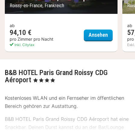
Roissy-en-France, Frankreich
Roi
ab
ab
94,10 €
57
Pentahotel P
Ansehen
pro Zimmer pro Nacht
pro
Inkl. Citytax
Exkl
B&B HOTEL Paris Grand Roissy CDG
Aéroport
, 4 Sterne
Kostenloses WLAN und ein Fernseher im öffentlichen
Bereich gehören zur Austattung.
B&B HOTEL Paris Grand Roissy CDG Aéroport hat eine
Snackbar. Deinen Durst kannst du an der Bar/Lounge