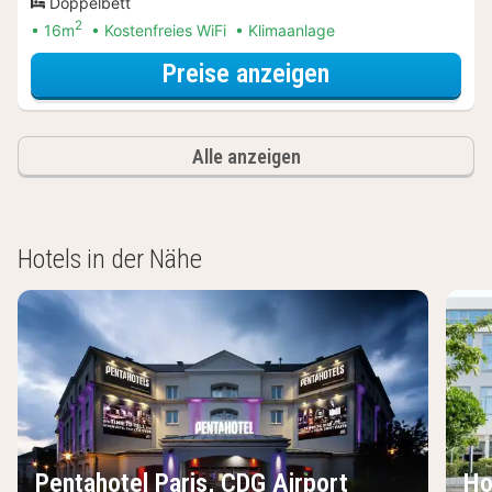
Doppelbett
2
16m
Kostenfreies WiFi
Klimaanlage
für Comfort-D
Preise anzeigen
Alle anzeigen
Hotels in der Nähe
Pentahotel Paris, CDG Airport
Ho