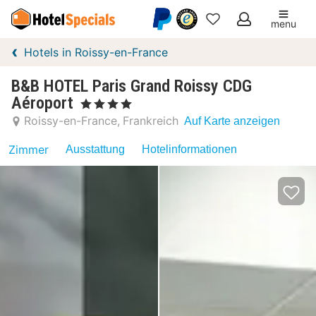
menu
Meine
Hotels in Roissy-en-France
Favoriten
B&B HOTEL Paris Grand Roissy CDG
Aéroport
, 4 Sterne
Roissy-en-France
Frankreich
Auf Karte anzeigen
Zimmer
Ausstattung
Hotelinformationen