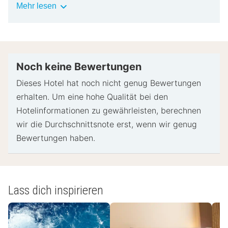
Wichtige
Mehr lesen
Gebühren an, die abhängig von den Bestimmungen
Informationen
der Unterkunft variieren können.
Beim Check-in werden ggf. ein Lichtbildausweis
und eine Kreditkarte für unvorhergesehene
Aufwendungen verlangt.
Noch keine Bewertungen
Je nach Verfügbarkeit beim Check-in wird
Dieses Hotel hat noch nicht genug Bewertungen
versucht, Sonderwünschen entgegenzukommen,
erhalten. Um eine hohe Qualität bei den
sie können jedoch nicht garantiert werden.
Hotelinformationen zu gewährleisten, berechnen
Eventuell fallen zusätzliche Gebühren an.
wir die Durchschnittsnote erst, wenn wir genug
Diese Unterkunft akzeptiert Kreditkarten; Bargeld
Bewertungen haben.
wird nicht akzeptiert.
Bargeldlose Transaktionen sind verfügbar
Die Unterkunft versichert, dass die Reinigungs-
und Desinfektionsmaßnahmen gemäß der
Lass dich inspirieren
folgenden Richtlinie eingehalten werden: ALLSAFE
(Accor Hotels).