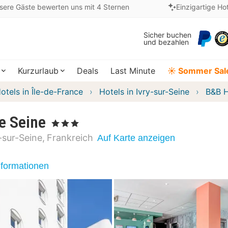
sere Gäste bewerten uns mit 4 Sternen
Einzigartige Ho
Sicher buchen
und bezahlen
Kurzurlaub
Deals
Last Minute
☀️ Sommer Sal
otels in Île-de-France
Hotels in Ivry-sur-Seine
B&B H
e Seine
, 3 Sterne
-sur-Seine
Frankreich
Auf Karte anzeigen
nformationen