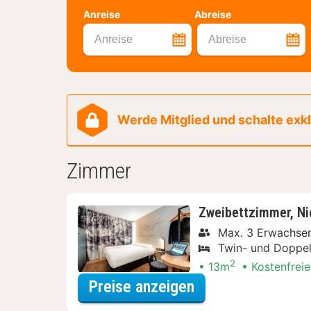
Anreise
Abreise
Anreise
Abreise
Werde Mitglied und schalte exklu
Zimmer
Zweibettzimmer, Ni
Max. 3 Erwachse
Twin- und Doppel
2
13m
Kostenfreie
für Lokal genieße
Preise anzeigen