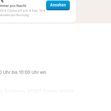
 €
Ibis Paris Nation Davout
Ansehen
immer pro Nacht
stille
,53 € Citytax p.P.p.N. & Exkl. 10 €
ekosten pro Buchung
0 Uhr bis 10:00 Uhr ein
ür Tourismus, ATOUT France, erstellt.
on und eine Gepäckaufbewahrung.