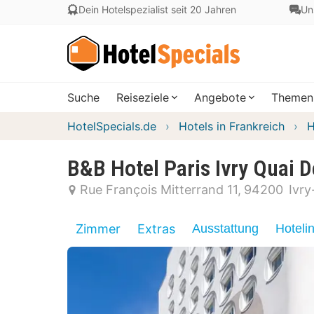
Dein Hotelspezialist seit 20 Jahren
Un
Suche
Reiseziele
Angebote
Themen
HotelSpecials.de
Hotels in Frankreich
H
B&B Hotel Paris Ivry Quai D
Rue François Mitterrand 11
94200
Ivry
Zimmer
Extras
Ausstattung
Hoteli