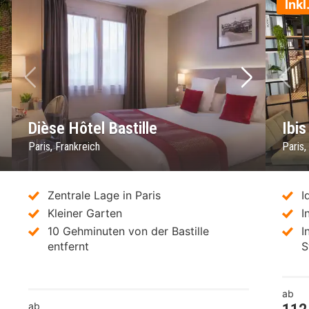
Inkl
chstes Bild
Vorheriges Bild
Nächstes 
Vo
Dièse Hôtel Bastille
Ibis
Paris, Frankreich
Paris,
Zentrale Lage in Paris
I
Kleiner Garten
I
10 Gehminuten von der Bastille
I
entfernt
S
ab
ab