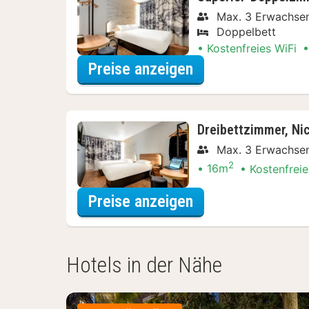
Max. 3 Erwachse
Doppelbett
Kostenfreies WiFi
für Lokal genieße
Preise anzeigen
Dreibettzimmer, Ni
Max. 3 Erwachse
2
16m
Kostenfreie
für Lokal genieße
Preise anzeigen
Hotels in der Nähe