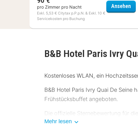
90 €
Ibi
Ansehen
pro Zimmer pro Nacht
Exkl. 5,53 € Citytax p.P.p.N. & Exkl. 10 €
Servicekosten pro Buchung
B&B Hotel Paris Ivry Qu
Kostenloses WLAN, ein Hochzeitsser
B&B Hotel Paris Ivry Quai De Seine 
Frühstücksbuffet angeboten.
Die offizielle Sternebewertung für d
Mehr lesen
Zum Angebot gehören ein Textilrein