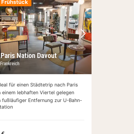
. Frühstück
Bild
rheriges Bild
Nächstes Bild
 Paris Nation Davout
 Frankreich
deal für einen Städtetrip nach Paris
n einem lebhaften Viertel gelegen
n fußläufiger Entfernung zur U-Bahn-
tation