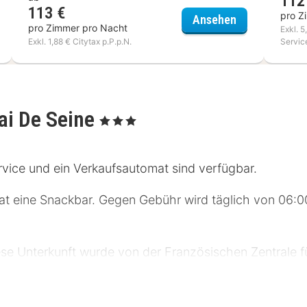
112
113 €
s Daumesnil Porte Dorée
pro Z
Dièse Hôtel Ba
Ansehen
pro Zimmer pro Nacht
Exkl. 5
Exkl. 1,88 € Citytax p.P.p.N.
Servic
ai De Seine
, 3 Sterne
vice und ein Verkaufsautomat sind verfügbar.
hat eine Snackbar. Gegen Gebühr wird täglich von 06:0
iese Unterkunft wurde von der Französischen Zentrale f
igungsservice, eine rund um die Uhr besetzte Rezepti