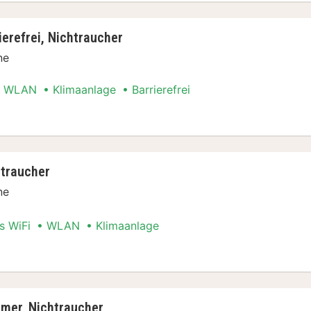
erefrei, Nichtraucher
ne
WLAN
Klimaanlage
Barrierefrei
n Special
traucher
ne
s WiFi
WLAN
Klimaanlage
n Special
mer, Nichtraucher