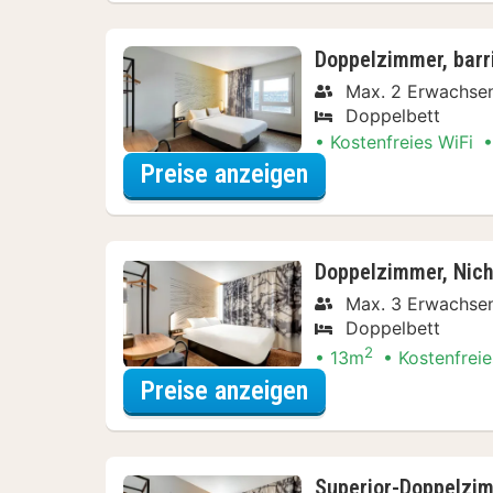
Doppelzimmer, barri
Max. 2 Erwachse
Doppelbett
Kostenfreies WiFi
für Lokal genieße
Preise anzeigen
Doppelzimmer, Nich
Max. 3 Erwachse
Doppelbett
2
13m
Kostenfreie
für Lokal genieße
Preise anzeigen
Superior-Doppelzim