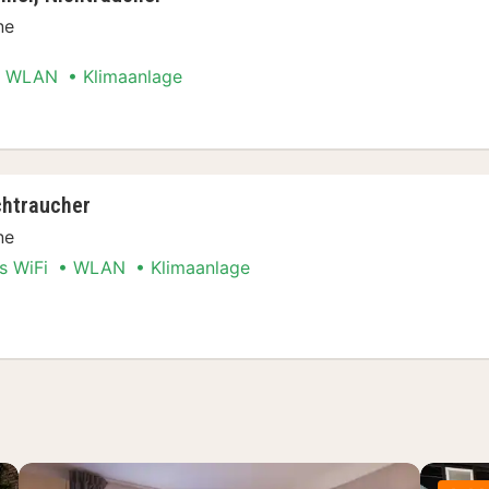
ne
WLAN
Klimaanlage
n Special
chtraucher
ne
s WiFi
WLAN
Klimaanlage
n Special