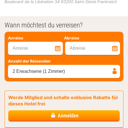
Boulevard de la Libération 34
93200
Saint-Denis
Frankreich
Wann möchtest du verreisen?
Anreise
Abreise
Anreise
Abreise
Anzahl der Reisenden
2 Erwachsene (1 Zimmer)
Werde Mitglied und schalte exklusive Rabatte für
dieses Hotel frei
Anmelden