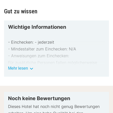
Gut zu wissen
Wichtige Informationen
- Einchecken: - jederzeit
- Mindestalter zum Einchecken: N/A
- Anweisungen zum Einchecken:
Für zusätzliche Personen fallen möglicherweise
Wichtige
Mehr lesen
Gebühren an, die abhängig von den Bestimmungen
Informationen
der Unterkunft variieren können.
Beim Check-in werden ggf. ein Lichtbildausweis
und eine Kreditkarte, Debitkarte oder Kaution in
bar für unvorhergesehene Aufwendungen verlangt.
Noch keine Bewertungen
Je nach Verfügbarkeit beim Check-in wird
Dieses Hotel hat noch nicht genug Bewertungen
versucht, Sonderwünschen entgegenzukommen,