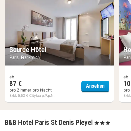
Source Hôtel
Ho
Paris, Frankreich
Pari
ab
ab
87 €
10
Source Hôte
Ansehen
pro Zimmer pro Nacht
pro
Exkl. 5,53 € Citytax p.P.p.N.
Exkl
B&B Hotel Paris St Denis Pleyel
, 3 Sterne