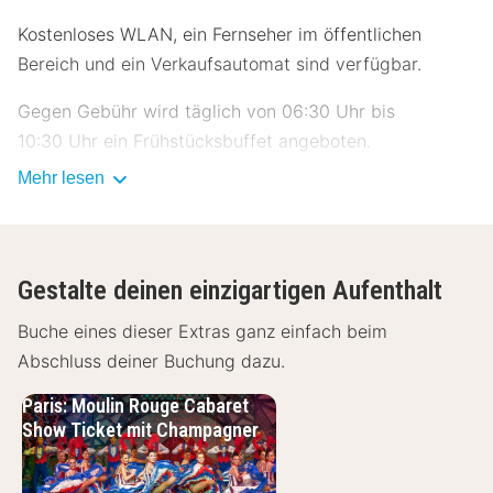
Kostenloses WLAN, ein Fernseher im öffentlichen
Bereich und ein Verkaufsautomat sind verfügbar.
Gegen Gebühr wird täglich von 06:30 Uhr bis
10:30 Uhr ein Frühstücksbuffet angeboten.
Mehr lesen
Die offizielle Sternebewertung für diese Unterkunft
wurde von der Französischen Zentrale für Tourismus,
ATOUT France, erstellt.
Gestalte deinen einzigartigen Aufenthalt
Zum Angebot gehören kostenlose Zeitungen in der
Lobby, eine rund um die Uhr besetzte Rezeption und
Buche eines dieser Extras ganz einfach beim
eine Gepäckaufbewahrung. Vor Ort gibt es Folgendes:
Abschluss deiner Buchung dazu.
Parken ohne Service (kostenpflichtig).
Paris: Moulin Rouge Cabaret
Show Ticket mit Champagner
Fühl dich in einem der 138 klimatisierten Zimmer mit
Flachbildfernseher wie zu Hause. Ein WLAN-
Internetzugang (kostenlos) ist ebenso verfügbar wie