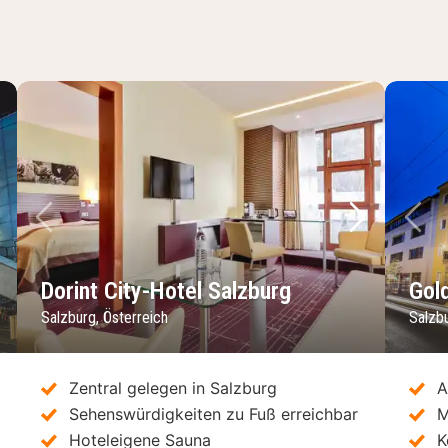
chstes Bild
Vorheriges Bild
Nächstes 
Vo
Dorint City-Hotel Salzburg
Gol
Salzburg, Österreich
Salzbu
Zentral gelegen in Salzburg
A
Sehenswürdigkeiten zu Fuß erreichbar
M
Hoteleigene Sauna
K