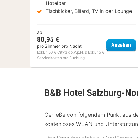
Hotelbar
Tischkicker, Billard, TV in der Lounge
ab
80,95 €
a&
Ansehen
pro Zimmer pro Nacht
Exkl. 1,50 € Citytax p.P.p.N. & Exkl. 15 €
Servicekosten pro Buchung
B&B Hotel Salzburg-No
Genieße von folgendem Punkt aus de
kostenloses WLAN und Unterstützung