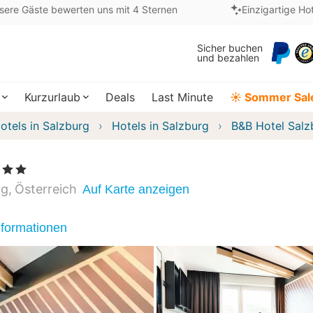
sere Gäste bewerten uns mit 4 Sternen
Einzigartige Ho
Sicher buchen
und bezahlen
Kurzurlaub
Deals
Last Minute
☀️ Sommer Sal
otels in Salzburg
Hotels in Salzburg
B&B Hotel Sal
 Sterne
rg
Österreich
Auf Karte anzeigen
nformationen