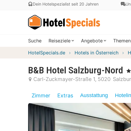
Dein Hotelspezialist seit 20 Jahren
Un
Suche
Reiseziele
Angebote
Themen
HotelSpecials.de
Hotels in Österreich
H
B&B Hotel Salzburg-Nord
, 3
Carl-Zuckmayer-Straße 1
5020
Salzbu
Zimmer
Extras
Ausstattung
Hoteli