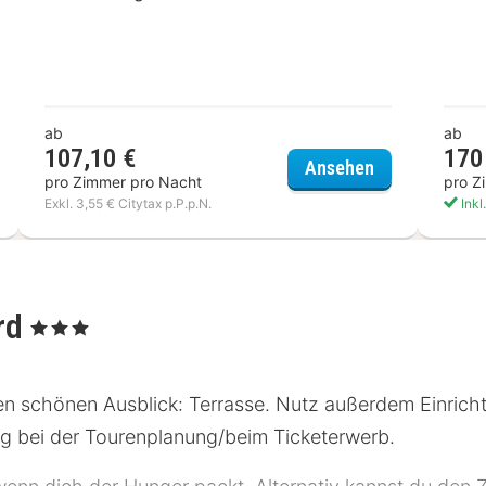
ab
ab
107,10 €
170
o Salzburg Hauptbahnhof
Dorint City-Ho
Ansehen
pro Zimmer pro Nacht
pro Z
Exkl. 3,55 € Citytax p.P.p.N.
Inkl
rd
, 3 Sterne
n schönen Ausblick: Terrasse. Nutz außerdem Einrich
 bei der Tourenplanung/beim Ticketerwerb.