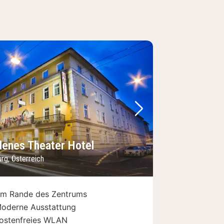
Bild
rheriges Bild
Nächstes Bild
denes Theater Hotel
rg, Österreich
m Rande des Zentrums
oderne Ausstattung
ostenfreies WLAN