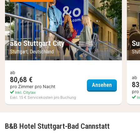
a&o Stuttgart City
Su
Stuttgart, Deutschland
Stut
ab
ab
80,68 €
83
a&o Stuttgar
Ansehen
pro Zimmer pro Nacht
pro
Inkl. Citytax
Exkl. 15 € Servicekosten pro Buchung
In
B&B Hotel Stuttgart-Bad Cannstatt