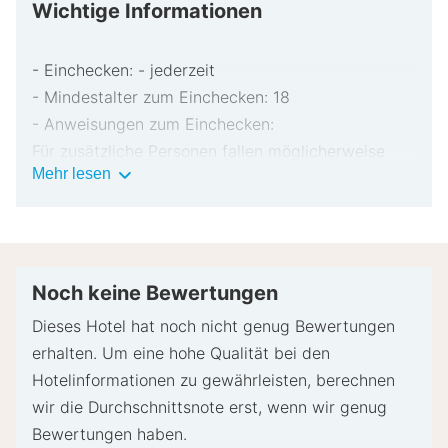
Wichtige Informationen
- Einchecken: - jederzeit
- Mindestalter zum Einchecken: 18
- Anweisungen zum Einchecken:
Für zusätzliche Personen fallen möglicherweise
Wichtige
Mehr lesen
Gebühren an, die abhängig von den Bestimmungen
Informationen
der Unterkunft variieren können.
Beim Check-in werden ggf. ein Lichtbildausweis
und eine Kreditkarte, Debitkarte oder Kaution in
bar für unvorhergesehene Aufwendungen verlangt.
Noch keine Bewertungen
Je nach Verfügbarkeit beim Check-in wird
Dieses Hotel hat noch nicht genug Bewertungen
versucht, Sonderwünschen entgegenzukommen,
erhalten. Um eine hohe Qualität bei den
sie können jedoch nicht garantiert werden.
Hotelinformationen zu gewährleisten, berechnen
Eventuell fallen zusätzliche Gebühren an.
wir die Durchschnittsnote erst, wenn wir genug
Diese Unterkunft akzeptiert Kreditkarten und
Bewertungen haben.