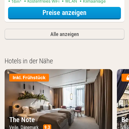
16m
Kostenfreies WiFi
WLAN
Klimaanlage
für Standard-Z
Preise anzeigen
Alle anzeigen
Hotels in der Nähe
Inkl. Frühstück
The Note
Be
Vejle, Dänemark
9.3
Vej