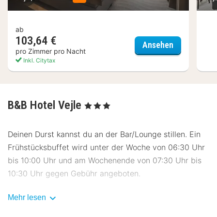
ab
103,64 €
The Note
Ansehen
pro Zimmer pro Nacht
Inkl. Citytax
B&B Hotel Vejle
, 3 Sterne
Deinen Durst kannst du an der Bar/Lounge stillen. Ein
Frühstücksbuffet wird unter der Woche von 06:30 Uhr
bis 10:00 Uhr und am Wochenende von 07:30 Uhr bis
10:30 Uhr gegen Gebühr angeboten.
Zum Angebot gehören ein Express-Check-in, ein
Mehr lesen
Express-Check-out und ein Aufzug. Vor Ort gibt es