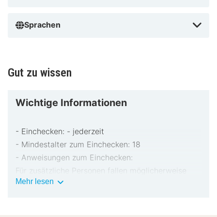
Sprachen
Gut zu wissen
Wichtige Informationen
- Einchecken: - jederzeit
- Mindestalter zum Einchecken: 18
- Anweisungen zum Einchecken:
Für zusätzliche Personen fallen möglicherweise
Wichtige
Mehr lesen
Gebühren an, die abhängig von den Bestimmungen
Informationen
der Unterkunft variieren können.
Beim Check-in werden ggf. ein Lichtbildausweis