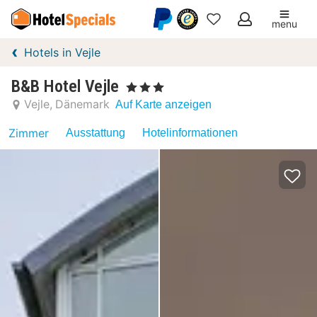
menu
Meine
Hotels in Vejle
Favoriten
B&B Hotel Vejle
, 3 Sterne
Vejle
Dänemark
Auf Karte anzeigen
Zimmer
Ausstattung
Hotelinformationen