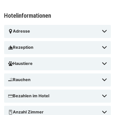
Fjordenhus – 1,5 km Der nächstgelegene größere
Flughafen ist Flughafen Billund (BLL) – 30,2 km
Hotelinformationen
B&B Hotel Vejle in Vejle ist nur 5 Gehminuten von
Økolariet und Bryggen entfernt. Dieses Hotel ist 20,2
Adresse
km von Zoo von Givskud und 0,3 km von Den Smidtske
Gaard entfernt.
Rezeption
Økolariet in der Nähe
Haustiere
Rauchen
Bezahlen im Hotel
Anzahl Zimmer