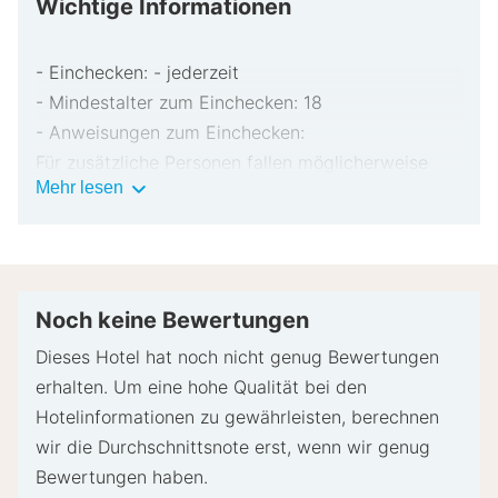
Wichtige Informationen
- Einchecken: - jederzeit
- Mindestalter zum Einchecken: 18
- Anweisungen zum Einchecken:
Für zusätzliche Personen fallen möglicherweise
Wichtige
Mehr lesen
Gebühren an, die abhängig von den Bestimmungen
Informationen
der Unterkunft variieren können.
Beim Check-in werden ggf. ein Lichtbildausweis
und eine Kreditkarte, Debitkarte oder Kaution in
bar für unvorhergesehene Aufwendungen verlangt.
Noch keine Bewertungen
Je nach Verfügbarkeit beim Check-in wird
Dieses Hotel hat noch nicht genug Bewertungen
versucht, Sonderwünschen entgegenzukommen,
erhalten. Um eine hohe Qualität bei den
sie können jedoch nicht garantiert werden.
Hotelinformationen zu gewährleisten, berechnen
Eventuell fallen zusätzliche Gebühren an.
wir die Durchschnittsnote erst, wenn wir genug
Diese Unterkunft akzeptiert Kreditkarten und
Bewertungen haben.
Bargeld.