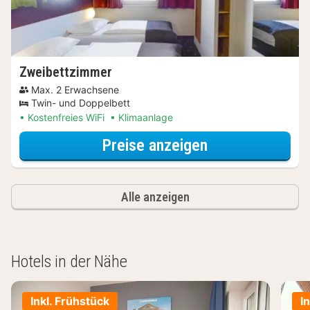
Zweibettzimmer
Max. 2 Erwachsene
Twin- und Doppelbett
Kostenfreies WiFi
Klimaanlage
für Entdecke di
Preise anzeigen
Alle anzeigen
Hotels in der Nähe
Inkl. Frühstück
I