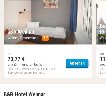
Be
a&o Weimar
Ru
Weimar, Deutschland
7.7
Wei
ab
ab
70,77 €
11
a&o Weimar
Ansehen
pro Zimmer pro Nacht
pro
Exkl. 2 € Citytax p.P.p.N. & Exkl. 15 €
Exkl
Servicekosten pro Buchung
Serv
B&B Hotel Weimar