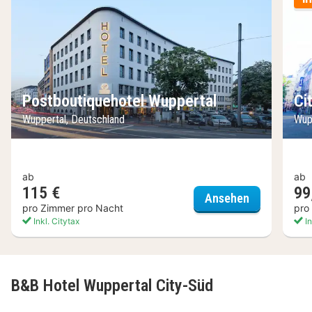
Postboutiquehotel Wuppertal
Ci
Wuppertal, Deutschland
Wup
ab
ab
115 €
99
Postboutiqu
Ansehen
pro Zimmer pro Nacht
pro
Inkl. Citytax
In
B&B Hotel Wuppertal City-Süd