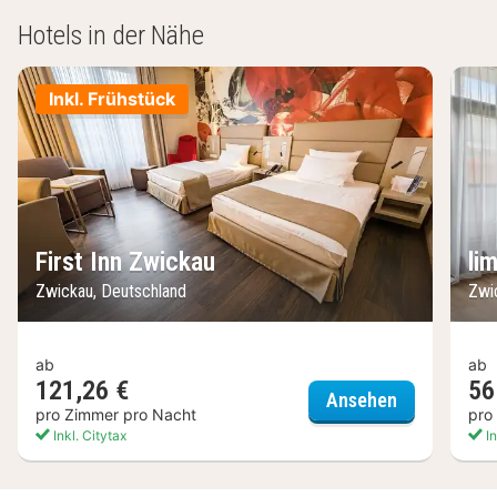
Hotels in der Nähe
Inkl. Frühstück
First Inn Zwickau
li
Zwickau, Deutschland
Zwi
ab
ab
121,26 €
56
First Inn Zw
Ansehen
pro Zimmer pro Nacht
pro
Inkl. Citytax
In