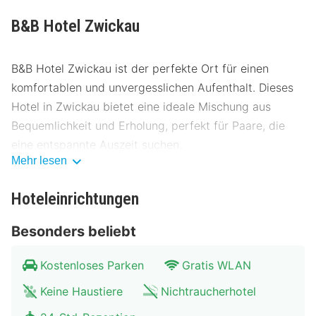
B&B Hotel Zwickau
B&B Hotel Zwickau ist der perfekte Ort für einen
komfortablen und unvergesslichen Aufenthalt. Dieses
Hotel in Zwickau bietet eine ideale Mischung aus
Bequemlichkeit und Erholung, perfekt für Paare, die
eine entspannte Auszeit suchen.
Mehr lesen
Lage B&B Hotel Zwickau
Hoteleinrichtungen
Das B&B Hotel Zwickau liegt günstig in der Nähe des
Stadtzentrums, nur wenige Minuten von wichtigen
Besonders beliebt
Sehenswürdigkeiten entfernt. Der Hauptbahnhof ist
leicht erreichbar, und es gibt gute Busverbindungen in
Kostenloses Parken
Gratis WLAN
die gesamte Stadt. Parkmöglichkeiten sind ebenfalls
Keine Haustiere
Nichtraucherhotel
vorhanden. Entdecken Sie die Umgebung: