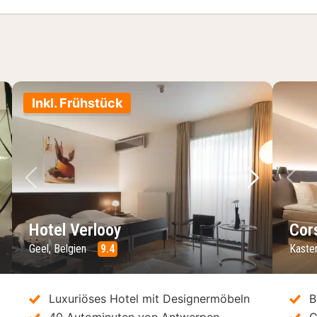
Inkl. Frühstück
chstes Bild
Vorheriges Bild
Nächstes 
Vo
Hotel Verlooy
Cor
Geel, Belgien
9.4
Kaster
Luxuriöses Hotel mit Designermöbeln
B
40 Autominuten von Antwerpen
G