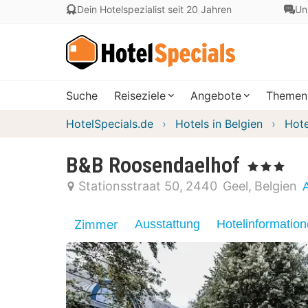
Dein Hotelspezialist seit 20 Jahren
Un
Suche
Reiseziele
Angebote
Themen
HotelSpecials.de
Hotels in Belgien
Hote
B&B Roosendaelhof
, 3 Sterne
Stationsstraat 50
2440
Geel
Belgien
Zimmer
Ausstattung
Hotelinformatio