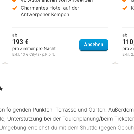
Charmantes Hotel auf der
K
Antwerpener Kempen
ab
ab
193 €
110
bie Hotel Geel
Hotel Verlooy
Ansehen
pro Zimmer pro Nacht
pro Z
Exkl. 10 € Citytax p.P.p.N.
Exkl. 2
ne
on folgenden Punkten: Terrasse und Garten. Außerde
le, Unterstützung bei der Tourenplanung/beim Tickete
er Umgebung erreichst du mit dem Shuttle (gegen Gebüh