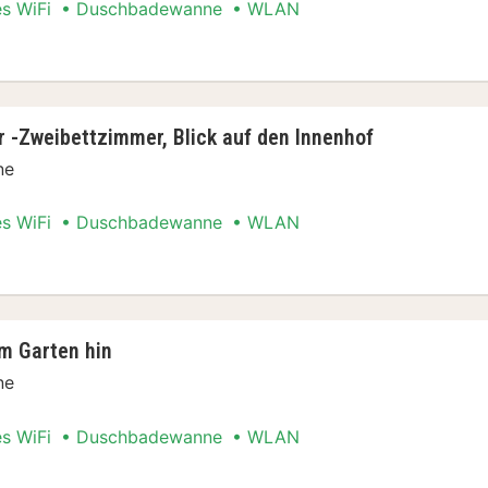
es WiFi
Duschbadewanne
WLAN
el- oder -Zweibettzimmer, Parkblick, Annex
r -Zweibettzimmer, Blick auf den Innenhof
ne
es WiFi
Duschbadewanne
WLAN
- oder -Zweibettzimmer, Blick auf den Innenho
um Garten hin
ne
es WiFi
Duschbadewanne
WLAN
ck, zum Garten hin