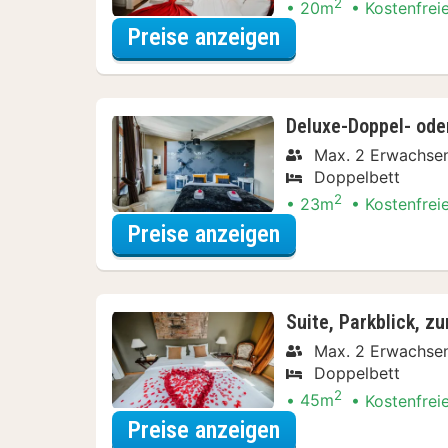
2
20m
Kostenfrei
für Comfort-Dopp
Preise anzeigen
Deluxe-Doppel- ode
Max. 2 Erwachse
Doppelbett
2
23m
Kostenfrei
für Deluxe-Doppel
Preise anzeigen
Suite, Parkblick, z
Max. 2 Erwachse
Doppelbett
2
45m
Kostenfrei
für Suite, Parkbli
Preise anzeigen