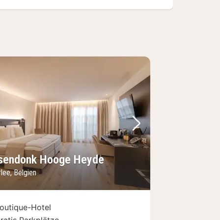
Bild
rheriges Bild
Nächstes Bild
sendonk Hooge Heyde
lee, Belgien
outique-Hotel
ratis Parkplätze