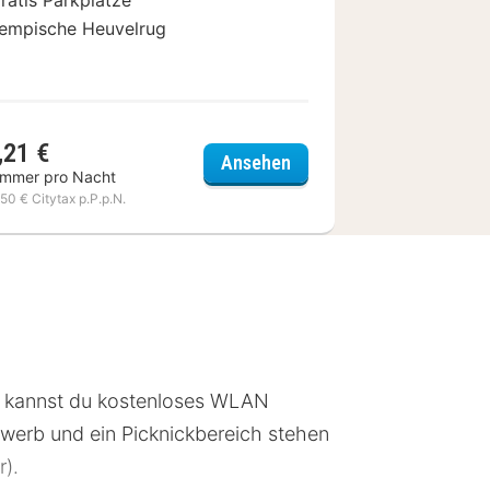
empische Heuvelrug
,21 €
Corsendonk Hooge Heyd
Ansehen
immer pro Nacht
,50 € Citytax p.P.p.N.
m kannst du kostenloses WLAN
rwerb und ein Picknickbereich stehen
r).