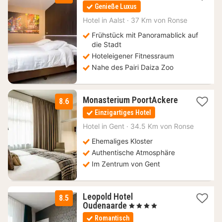
Nacht
Genieße Luxus
ab
100
Hotel in
Aalst
·
37 Km von Ronse
€
Frühstück mit Panoramablick auf
die Stadt
Hoteleigener Fitnessraum
Nahe des Pairi Daiza Zoo
Monasterium PoortAckere
8.6
1
Einzigartiges Hotel
Nacht
ab
Hotel in
Gent
·
34.5 Km von Ronse
115
Ehemaliges Kloster
€
Authentische Atmosphäre
Im Zentrum von Gent
Leopold Hotel
8.5
1
Oudenaarde
, 4 Sterne
Nacht
Romantisch