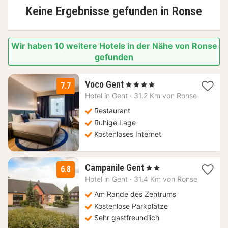
Keine Ergebnisse gefunden in
Ronse
Wir haben 10 weitere Hotels in der Nähe von Ronse
gefunden
1
Voco Gent
, 4 Sterne
7.7
Nacht
Hotel in
Gent
·
31.2 Km von Ronse
ab
99
Restaurant
€
Ruhige Lage
Kostenloses Internet
1
Campanile Gent
, 2 Sterne
6.8
Nacht
Hotel in
Gent
·
31.4 Km von Ronse
ab
85
Am Rande des Zentrums
€
Kostenlose Parkplätze
Sehr gastfreundlich