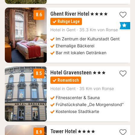
1
Ghent River Hotel
, 4 Sterne
8.6
Nacht
Ruhige Lage
ab
129
Hotel in
Gent
·
35.3 Km von Ronse
€
Im Zentrum der Kulturstadt Gent
Ehemalige Bäckerei
Bar mit lokalen Getränken
1
Hotel Gravensteen
, 3 Sterne
8.5
Nacht
Romantisch
ab
109
Hotel in
Gent
·
35 Km von Ronse
€
Fitnesscenter & Sauna
Frühstückshalle „De Morgenstond“
Kostenlose Stadtkarte
1
Tower Hotel
, 4 Sterne
8.9