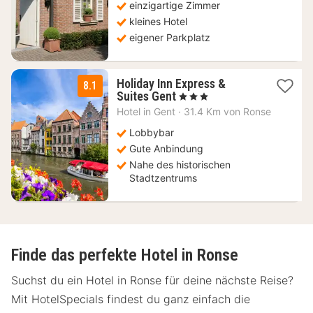
einzigartige Zimmer
kleines Hotel
eigener Parkplatz
Holiday Inn Express &
8.1
2
Suites Gent
, 3 Sterne
Nächte
Hotel in
Gent
·
31.4 Km von Ronse
ab
109
Lobbybar
€
Gute Anbindung
Nahe des historischen
Stadtzentrums
Finde das perfekte Hotel in Ronse
Suchst du ein Hotel in Ronse für deine nächste Reise?
Mit HotelSpecials findest du ganz einfach die