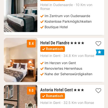
ab
114
Hotel in
Oudenaarde
·
10 Km von
Ronse
€
Im Zentrum von Oudenaarde
Kostenlose Parkmöglichkeiten
Boutique Hotel
1
Hotel De Flandre
, 4 Sterne
8.4
Nacht
Romantisch
ab
110
Hotel in
Gent
·
34.8 Km von Ronse
€
Im Herzen von Gent
Renoviertes Herrenhaus
Nahe der Sehenswürdigkeiten
1
Astoria Hotel Gent
, 3 Sterne
9.0
Nacht
Romantisch
ab
98
Hotel in
Gent
·
32.5 Km von Ronse
€