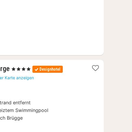
1
erge
, 4 Sterne
Designhotel
Nacht
er Karte anzeigen
ab
139
€
rand entfernt
heiztem Swimmingpool
ach Brügge