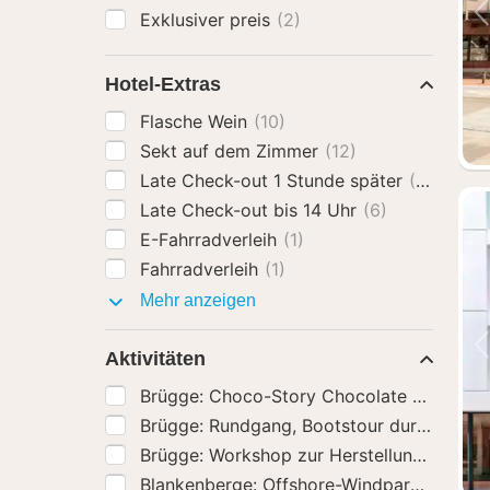
Exklusiver preis
(2)
Hotel-Extras
Flasche Wein
(10)
Sekt auf dem Zimmer
(12)
Late Check-out 1 Stunde später
(6)
Late Check-out bis 14 Uhr
(6)
E-Fahrradverleih
(1)
Fahrradverleih
(1)
Hotel-
Mehr anzeigen
Extras
Aktivitäten
Brügge: Choco-Story Chocolate Museum 
Brügge: Rundgang, Bootstour durch die G
Brügge: Workshop zur Herstellung belgisc
Blankenberge: Offshore-Windpark Tour m