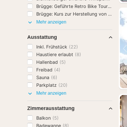
Brügge: Geführte Retro Bike Tour zu den 
Brügge: Kurs zur Herstellung von Schokol
Aktivitäten
Mehr anzeigen
Ausstattung
Inkl. Frühstück
(22)
Haustiere erlaubt
(8)
Hallenbad
(5)
Freibad
(4)
Sauna
(6)
Parkplatz
(20)
Ausstattung
Mehr anzeigen
Zimmerausstattung
Balkon
(5)
Badewanne
(8)