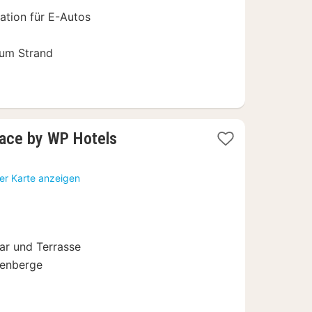
ation für E-Autos
um Strand
2
lace by WP Hotels
Nächte
ab
er Karte anzeigen
159,25
€
d
ar und Terrasse
kenberge