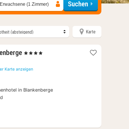
Suchen
 Erwachsene (1 Zimmer)
Karte
1
kenberge
, 4 Sterne
Nacht
ab
er Karte anzeigen
167
€
enhotel in Blankenberge
nd