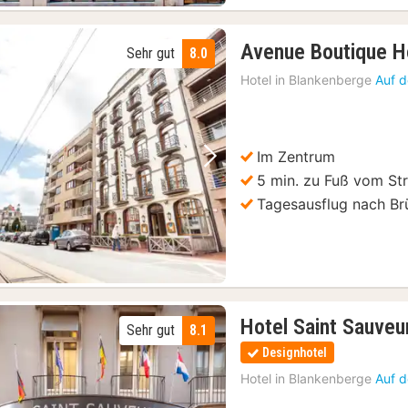
Highlights und versteckten Juwelen
(9)
adentrüffeln
(9)
Avenue Boutique H
Sehr gut
8.0
Hotel in
Blankenberge
Auf d
Im Zentrum
Vorheriges Bild
Nächstes Bild
5 min. zu Fuß vom St
Tagesausflug nach B
Hotel Saint Sauveu
Sehr gut
8.1
Designhotel
Hotel in
Blankenberge
Auf d