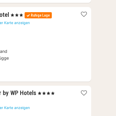
1
otel
, 3 Sterne
Ruhige Lage
Nacht
er Karte anzeigen
ab
99
€
rand
rügge
1
r by WP Hotels
, 4 Sterne
Nacht
ab
er Karte anzeigen
195,50