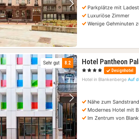
Parkplätze mit Ladest
Vorheriges Bild
Nächstes Bild
Luxuriöse Zimmer
Wenige Gehminuten z
Hotel Pantheon Pa
Sehr gut
8.2
, 4 Sterne
Designhotel
Hotel in
Blankenberge
Auf d
Nähe zum Sandstran
Vorheriges Bild
Nächstes Bild
Modernes Hotel mit B
Guided Tour w/Tastings
(9)
Im Zentrum von Blan
rachten mit Bierverkostung
(9)
her Waffeln mit Bierverkostung
(9)
it dem Boot
(18)