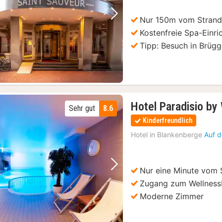
Nur 150m vom Strand 
Vorheriges Bild
Nächstes Bild
Kostenfreie Spa-Einr
Tipp: Besuch in Brüg
Hotel Paradisio by
Sehr gut
8.6
Kinderfreundlich
Hotel in
Blankenberge
Auf d
Nur eine Minute vom 
Vorheriges Bild
Nächstes Bild
Zugang zum Wellnessb
Moderne Zimmer