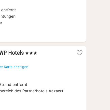
€
entfernt
ichtungen
ge
1
 WP Hotels
, 3 Sterne
Nacht
ab
er Karte anzeigen
97
€
Strand entfernt
ereich des Partnerhotels Aazaert