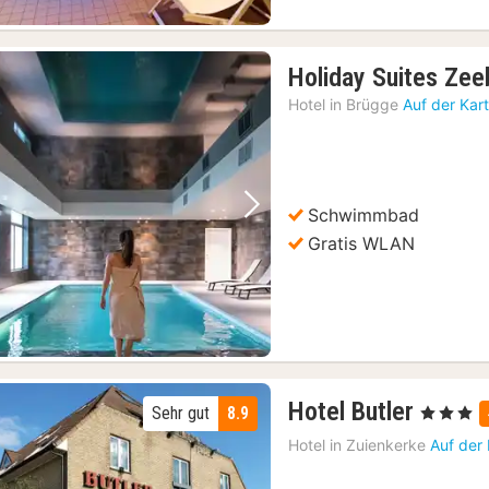
Holiday Suites Ze
Hotel in
Brügge
Auf der Kar
Schwimmbad
Vorheriges Bild
Nächstes Bild
Gratis WLAN
3
Hotel Butler
Sehr gut
8.9
, 3 Sterne
Nächt
Hotel in
Zuienkerke
Auf der
ab
100