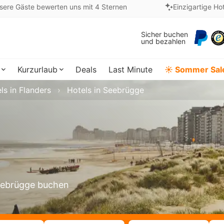
sere Gäste bewerten uns mit 4 Sternen
Einzigartige Ho
Sicher buchen
und bezahlen
Kurzurlaub
Deals
Last Minute
☀️ Sommer Sal
ls in Flanders
Hotels in Seebrügge
Seebrügge buchen