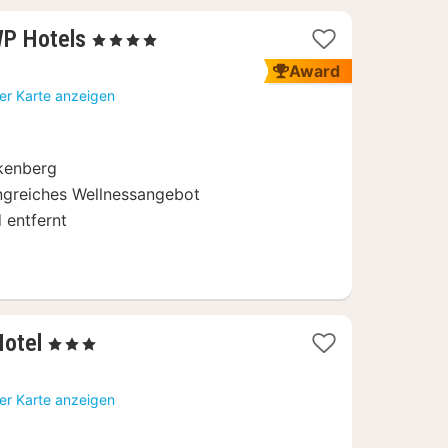
1
WP Hotels
, 4 Sterne
Nacht
Award
ab
er Karte anzeigen
185,50
€
kenberg
reiches Wellnessangebot
 entfernt
1
Hotel
, 3 Sterne
Nacht
ab
er Karte anzeigen
99
€