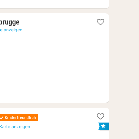
1
ebrugge
Nacht
te anzeigen
ab
109,11
€
Kinderfreundlich
e
 Karte anzeigen