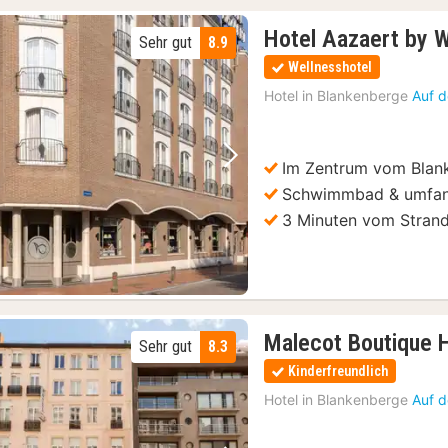
Hotel Aazaert by 
Sehr gut
8.9
Wellnesshotel
Hotel in
Blankenberge
Auf d
Im Zentrum vom Blan
Vorheriges Bild
Nächstes Bild
Schwimmbad & umfang
3 Minuten vom Strand
Malecot Boutique 
Sehr gut
8.3
Kinderfreundlich
Hotel in
Blankenberge
Auf d