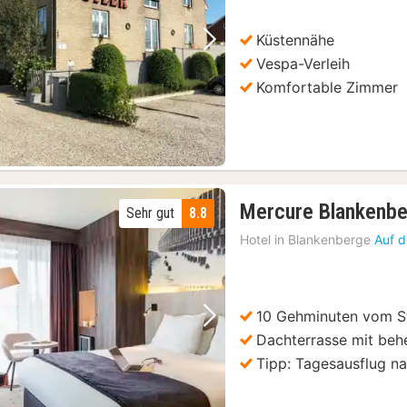
€
Küstennähe
Vorheriges Bild
Nächstes Bild
Vespa-Verleih
Komfortable Zimmer
Mercure Blankenb
Sehr gut
8.8
Hotel in
Blankenberge
Auf d
10 Gehminuten vom St
Vorheriges Bild
Nächstes Bild
Dachterrasse mit be
Tipp: Tagesausflug n