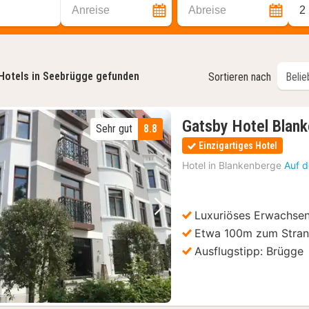
Anreise
Abreise
2
Hotels in Seebrügge gefunden
Sortieren nach
Gatsby Hotel Blan
Sehr gut
8.8
Einzigartiges Hotel
Hotel in
Blankenberge
Auf d
Luxuriöses Erwachsen
Vorheriges Bild
Nächstes Bild
Etwa 100m zum Stra
Ausflugstipp: Brügge