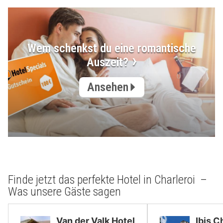
Wem schenkst du eine romantische
Auszeit?
Ansehen
Finde jetzt das perfekte Hotel in Charleroi –
Was unsere Gäste sagen
Van der Valk Hotel
Ibis C