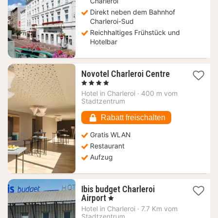
Charleroi
Direkt neben dem Bahnhof
Charleroi-Sud
Reichhaltiges Frühstück und
Hotelbar
1
Novotel Charleroi Centre
Nacht
, 4 Sterne
ab
Hotel in
Charleroi
·
400 m vom
85,18
Stadtzentrum
€
Rabatt freischalten
Gratis WLAN
Restaurant
Aufzug
Ibis budget Charleroi
1
Airport
, 1 Sterne
Nacht
Hotel in
Charleroi
·
7.7 Km vom
ab
Stadtzentrum