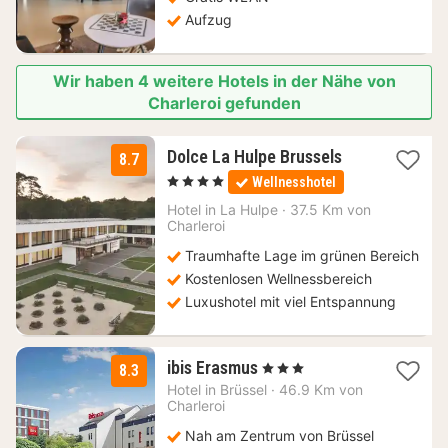
€
Aufzug
Wir haben 4 weitere Hotels in der Nähe von
Charleroi gefunden
3
Dolce La Hulpe Brussels
8.7
Nächte
, 4 Sterne
Wellnesshotel
ab
130,87
Hotel in
La Hulpe
·
37.5 Km von
Charleroi
€
Traumhafte Lage im grünen Bereich
Kostenlosen Wellnessbereich
Luxushotel mit viel Entspannung
1
ibis Erasmus
, 3 Sterne
8.3
Nacht
Hotel in
Brüssel
·
46.9 Km von
ab
Charleroi
85
Nah am Zentrum von Brüssel
€