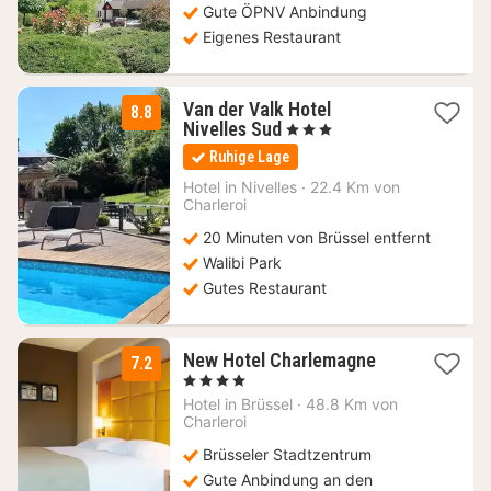
Gute ÖPNV Anbindung
Eigenes Restaurant
Van der Valk Hotel
8.8
1
Nivelles Sud
, 3 Sterne
Nacht
Ruhige Lage
ab
99
Hotel in
Nivelles
·
22.4 Km von
Charleroi
€
20 Minuten von Brüssel entfernt
Walibi Park
Gutes Restaurant
1
New Hotel Charlemagne
7.2
Nacht
, 4 Sterne
ab
Hotel in
Brüssel
·
48.8 Km von
92
Charleroi
€
Brüsseler Stadtzentrum
Gute Anbindung an den