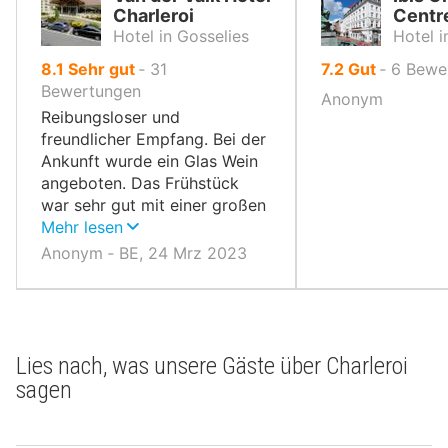
Charleroi
Centr
Hotel in Gosselies
Hotel i
von
von
8.1
Sehr gut
‐
31
7.2
Gut
‐
6
Bewe
10,
10,
Bewertungen
Anonym
Reibungsloser und
freundlicher Empfang. Bei der
Ankunft wurde ein Glas Wein
angeboten. Das Frühstück
war sehr gut mit einer großen
Auswahl. Tolles Hotel.
Mehr lesen
Anonym ‐ BE, 24 Mrz 2023
Lies nach, was unsere Gäste über Charleroi
sagen