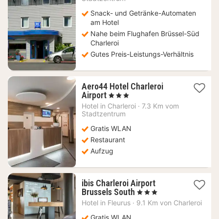
79
Snack- und Getränke-Automaten
€
am Hotel
Nahe beim Flughafen Brüssel-Süd
Charleroi
Gutes Preis-Leistungs-Verhältnis
Aero44 Hotel Charleroi
1
Airport
, 3 Sterne
Nacht
Hotel in
Charleroi
·
7.3 Km vom
ab
Stadtzentrum
74,19
Gratis WLAN
€
Restaurant
Aufzug
ibis Charleroi Airport
1
Brussels South
, 3 Sterne
Nacht
Hotel in
Fleurus
·
9.1 Km von Charleroi
ab
65,96
Gratis WLAN