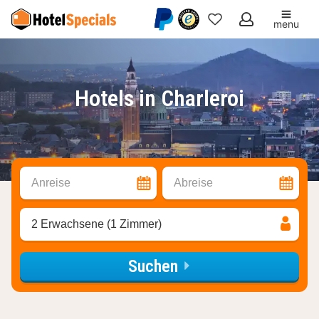
menu
Meine
Favoriten
Hotels in Charleroi
Anreise
Abreise
2 Erwachsene (1 Zimmer)
Suchen