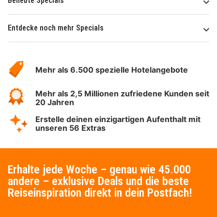
Beliebte Specials
Entdecke noch mehr Specials
Über
Hotelspecials
Mehr als 6.500 spezielle Hotelangebote
Mehr als 2,5 Millionen zufriedene Kunden seit
20 Jahren
Erstelle deinen einzigartigen Aufenthalt mit
unseren 56 Extras
Erhalte jede Woche – genau wie 45.000
andere – exklusive Deals und die beste
Reiseinspiration direkt in dein Postfach!