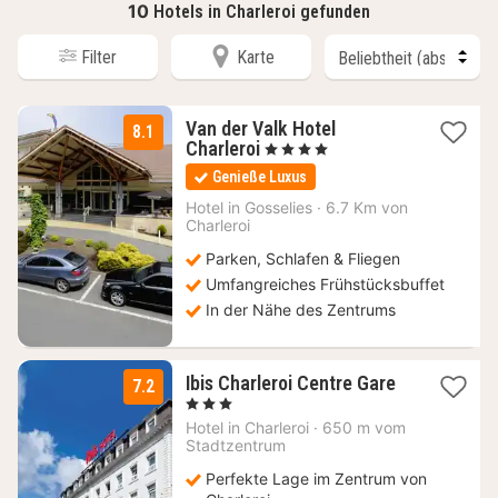
10
Hotels in Charleroi gefunden
Filter
Karte
Van der Valk Hotel
8.1
1
Charleroi
, 4 Sterne
Nacht
Genieße Luxus
ab
98
Hotel in
Gosselies
·
6.7 Km von
Charleroi
€
Parken, Schlafen & Fliegen
Umfangreiches Frühstücksbuffet
In der Nähe des Zentrums
1
Ibis Charleroi Centre Gare
7.2
Nacht
, 3 Sterne
ab
Hotel in
Charleroi
·
650 m vom
69
Stadtzentrum
€
Perfekte Lage im Zentrum von