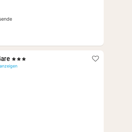
isende
1
are
, 3 Sterne
Nacht
 anzeigen
ab
62,92
€