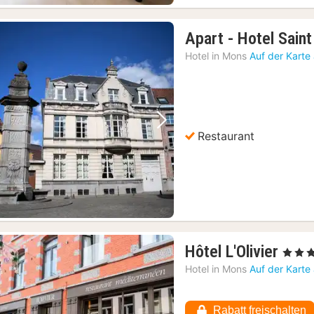
Apart - Hotel Sain
Hotel in
Mons
Auf der Karte
Vorheriges Bild
Nächstes Bild
Restaurant
1
Hôtel L'Olivier
, 3 Ster
Nach
Hotel in
Mons
Auf der Karte
ab
99,6
Rabatt freischalten