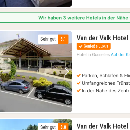
Wir haben 3 weitere Hotels in der Nähe
Van der Valk Hotel 
Sehr gut
8.1
Genieße Luxus
Hotel in
Gosselies
Auf der K
Parken, Schlafen & Fl
Vorheriges Bild
Nächstes Bild
Umfangreiches Frühst
In der Nähe des Zent
Van der Valk Hotel
Sehr gut
8.8