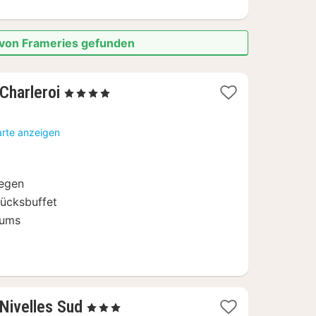
 von Frameries gefunden
1
Charleroi
, 4 Sterne
Nacht
ab
arte anzeigen
98
€
iegen
ücksbuffet
rums
1
 Nivelles Sud
, 3 Sterne