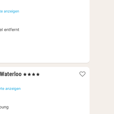
Nacht
ab
te anzeigen
99
€
l entfernt
1
 Waterloo
, 4 Sterne
Nacht
ab
rte anzeigen
90
€
bung