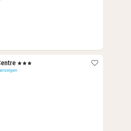
1
entre
, 3 Sterne
Nacht
 anzeigen
ab
64,29
€