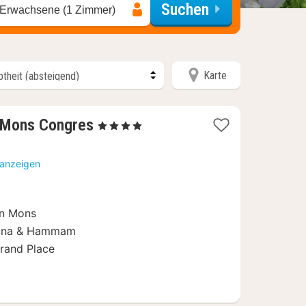
Suchen
 Erwachsene (1 Zimmer)
Karte
1
l Mons Congres
, 4 Sterne
Nacht
ab
 anzeigen
118
€
in Mons
auna & Hammam
rand Place