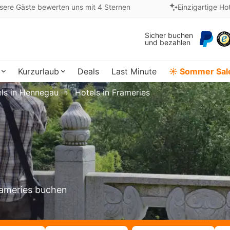
sere Gäste bewerten uns mit 4 Sternen
Einzigartige Ho
Sicher buchen
und bezahlen
Kurzurlaub
Deals
Last Minute
☀️ Sommer Sal
ls in Hennegau
Hotels in Frameries
Frameries buchen