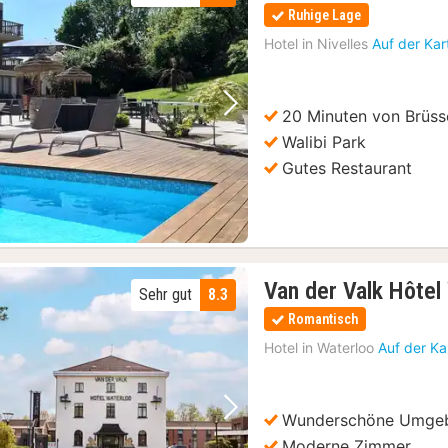
Ruhige Lage
Hotel in
Nivelles
Auf der Kar
20 Minuten von Brüsse
Vorheriges Bild
Nächstes Bild
Walibi Park
Gutes Restaurant
Van der Valk Hôtel
Sehr gut
8.3
Romantisch
Hotel in
Waterloo
Auf der Ka
Wunderschöne Umge
Vorheriges Bild
Nächstes Bild
Moderne Zimmer