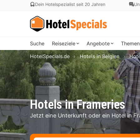
Dein Hotelspezialist seit 20 Jahren
Un
Suche
Reiseziele
Angebote
Themen
HotelSpecials.de
Hotels in Belgien
Hote
Hotels in Frameries
Jetzt eine Unterkunft oder ein Hotel in 