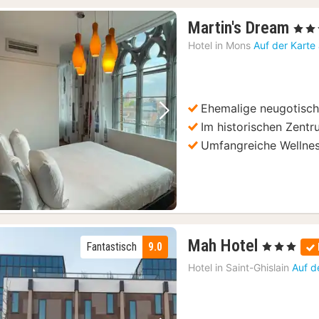
1
Martin's Dream
, 4 Ste
Nac
Hotel in
Mons
Auf der Karte
ab
139
€
Ehemalige neugotisch
Vorheriges Bild
Nächstes Bild
Im historischen Zent
Umfangreiche Wellnes
1
Mah Hotel
Fantastisch
9.0
, 3 Sterne
Nacht
Hotel in
Saint-Ghislain
Auf d
ab
94,10
€