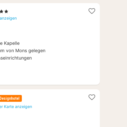
rne
ht
 anzeigen
e Kapelle
rum von Mons gelegen
seinrichtungen
Designhotel
er Karte anzeigen