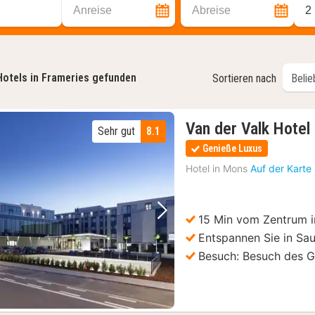
Anreise
Abreise
2
Hotels in Frameries gefunden
Sortieren nach
Van der Valk Hote
Sehr gut
8.1
Genieße Luxus
Hotel in
Mons
Auf der Karte
15 Min vom Zentrum 
Vorheriges Bild
Nächstes Bild
Entspannen Sie in S
Besuch: Besuch des G