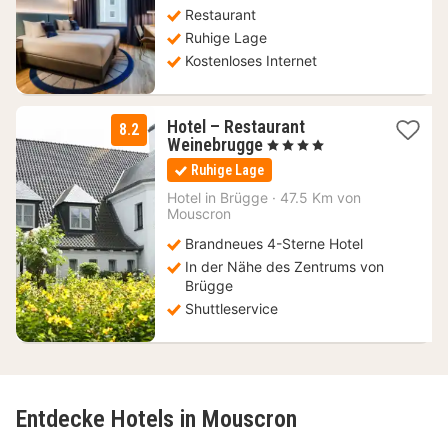
99
Restaurant
€
Ruhige Lage
Kostenloses Internet
Hotel – Restaurant
8.2
2
Weinebrugge
, 4 Sterne
Nächte
Ruhige Lage
ab
105
Hotel in
Brügge
·
47.5 Km von
Mouscron
€
Brandneues 4-Sterne Hotel
In der Nähe des Zentrums von
Brügge
Shuttleservice
Entdecke Hotels in Mouscron