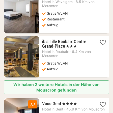
Nacht
Hotel in
Wevelgem
·
8.5 Km von
ab
Mouscron
114,91
Gratis WLAN
€
Restaurant
Aufzug
ibis Lille Roubaix Centre
1
Grand-Place
, 3 Sterne
Nacht
Hotel in
Roubaix
·
6.4 Km von
ab
Mouscron
46,63
Gratis WLAN
€
Aufzug
Wir haben 2 weitere Hotels in der Nähe von
Mouscron gefunden
1
Voco Gent
, 4 Sterne
7.7
Nacht
Hotel in
Gent
·
45.9 Km von Mouscron
ab