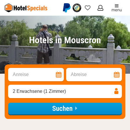
menu
Meine
Favoriten
Hotels in Mouscron
Anreise
Abreise
2 Erwachsene (1 Zimmer)
Suchen