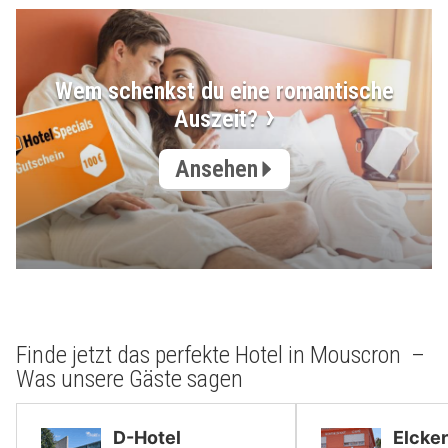
Wem schenkst du eine romantische
Auszeit?
Ansehen
Finde jetzt das perfekte Hotel in Mouscron –
Was unsere Gäste sagen
D-Hotel
Elcker