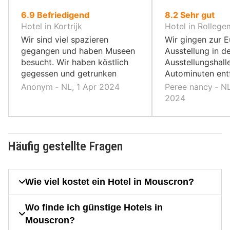
von
von
6.9
Befriedigend
8.2
Sehr gut
10,
10,
Hotel in Kortrijk
Hotel in Rollege
Wir sind viel spazieren
Wir gingen zur 
gegangen und haben Museen
Ausstellung in d
besucht. Wir haben köstlich
Ausstellungshalle
gegessen und getrunken
Autominuten ent
Anonym ‐ NL, 1 Apr 2024
Peree nancy ‐ N
2024
Häufig gestellte Fragen
Wie viel kostet ein Hotel in Mouscron?
Wo finde ich günstige Hotels in
Mouscron?