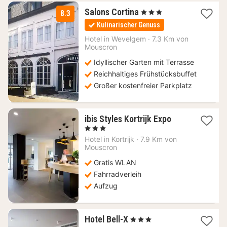
1
Salons Cortina
, 3 Sterne
8.3
Nacht
Kulinarischer Genuss
ab
118
Hotel in
Wevelgem
·
7.3 Km von
Mouscron
€
Idyllischer Garten mit Terrasse
Reichhaltiges Frühstücksbuffet
Großer kostenfreier Parkplatz
1
ibis Styles Kortrijk Expo
Nacht
, 3 Sterne
ab
Hotel in
Kortrijk
·
7.9 Km von
75,89
Mouscron
€
Gratis WLAN
Fahrradverleih
Aufzug
1
Hotel Bell-X
, 3 Sterne