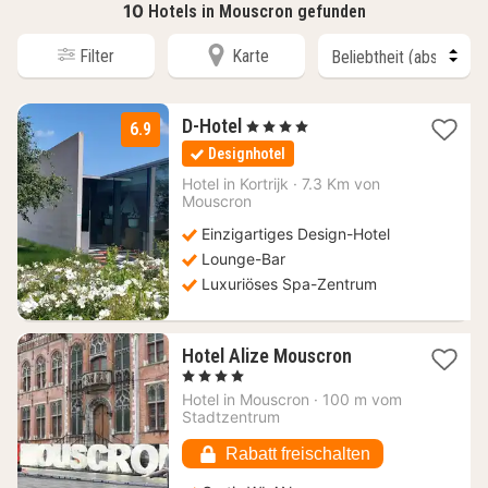
10
Hotels in Mouscron gefunden
Filter
Karte
1
D-Hotel
, 4 Sterne
6.9
Nacht
Designhotel
ab
139
Hotel in
Kortrijk
·
7.3 Km von
Mouscron
€
Einzigartiges Design-Hotel
Lounge-Bar
Luxuriöses Spa-Zentrum
1
Hotel Alize Mouscron
Nacht
, 4 Sterne
ab
Hotel in
Mouscron
·
100 m vom
97,97
Stadtzentrum
€
Rabatt freischalten