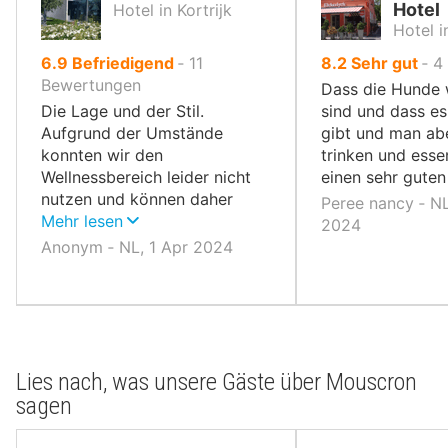
Hotel
Hotel in Kortrijk
Hotel 
von
von
6.9
Befriedigend
‐
11
8.2
Sehr gut
‐
4
10,
10,
Bewertungen
Dass die Hunde
Die Lage und der Stil.
sind und dass es
Aufgrund der Umstände
gibt und man ab
konnten wir den
trinken und ess
Wellnessbereich leider nicht
einen sehr gute
nutzen und können daher
Peree nancy ‐ N
keine Bewertung abgeben
Mehr lesen
2024
Anonym ‐ NL, 1 Apr 2024
Lies nach, was unsere Gäste über Mouscron
sagen