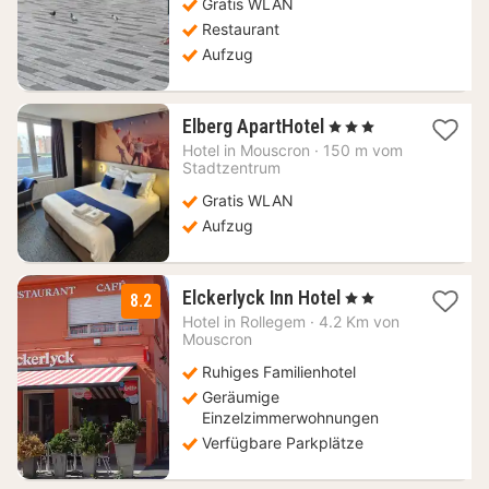
Gratis WLAN
Restaurant
Aufzug
1
Elberg ApartHotel
, 3 Sterne
Nacht
Hotel in
Mouscron
·
150 m vom
ab
Stadtzentrum
95,37
Gratis WLAN
€
Aufzug
1
Elckerlyck Inn Hotel
, 2 Sterne
8.2
Nacht
Hotel in
Rollegem
·
4.2 Km von
ab
Mouscron
135
Ruhiges Familienhotel
€
Geräumige
Einzelzimmerwohnungen
Verfügbare Parkplätze