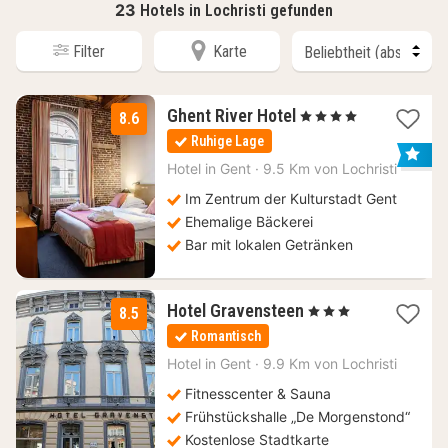
23
Hotels in Lochristi gefunden
Filter
Karte
1
Ghent River Hotel
, 4 Sterne
8.6
Nacht
Ruhige Lage
ab
129
Hotel in
Gent
·
9.5 Km von Lochristi
€
Im Zentrum der Kulturstadt Gent
Ehemalige Bäckerei
Bar mit lokalen Getränken
1
Hotel Gravensteen
, 3 Sterne
8.5
Nacht
Romantisch
ab
109
Hotel in
Gent
·
9.9 Km von Lochristi
€
Fitnesscenter & Sauna
Frühstückshalle „De Morgenstond“
Kostenlose Stadtkarte