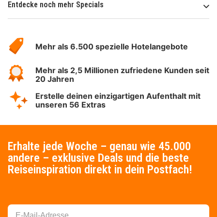
Entdecke noch mehr Specials
Über
Hotelspecials
Mehr als 6.500 spezielle Hotelangebote
Mehr als 2,5 Millionen zufriedene Kunden seit
20 Jahren
Erstelle deinen einzigartigen Aufenthalt mit
unseren 56 Extras
Erhalte jede Woche – genau wie 45.000
andere – exklusive Deals und die beste
Reiseinspiration direkt in dein Postfach!