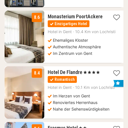
Monasterium PoortAckere
8.6
1
Einzigartiges Hotel
Nacht
ab
Hotel in
Gent
·
10.4 Km von Lochristi
105
Ehemaliges Kloster
€
Authentische Atmosphäre
Im Zentrum von Gent
1
Hotel De Flandre
, 4 Sterne
8.4
Nacht
Romantisch
ab
110
Hotel in
Gent
·
10.1 Km von Lochristi
€
Im Herzen von Gent
Renoviertes Herrenhaus
Nahe der Sehenswürdigkeiten
3
Erasmus Hotel
, 2 Sterne