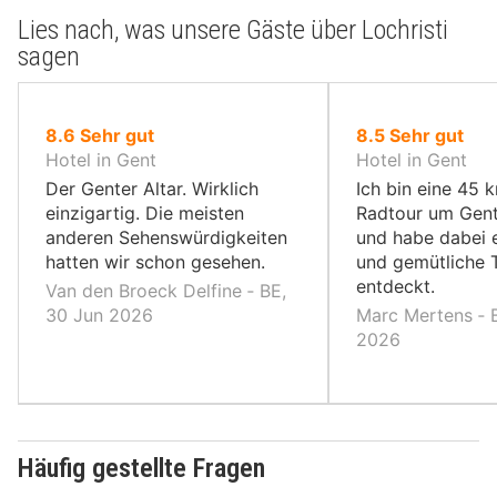
Lies nach, was unsere Gäste über Lochristi
sagen
von
von
8.6
Sehr gut
8.5
Sehr gut
10,
10,
Hotel in Gent
Hotel in Gent
Der Genter Altar. Wirklich
Ich bin eine 45 
einzigartig. Die meisten
Radtour um Gent
anderen Sehenswürdigkeiten
und habe dabei 
hatten wir schon gesehen.
und gemütliche 
entdeckt.
Van den Broeck Delfine ‐ BE,
30 Jun 2026
Marc Mertens ‐ B
2026
Häufig gestellte Fragen