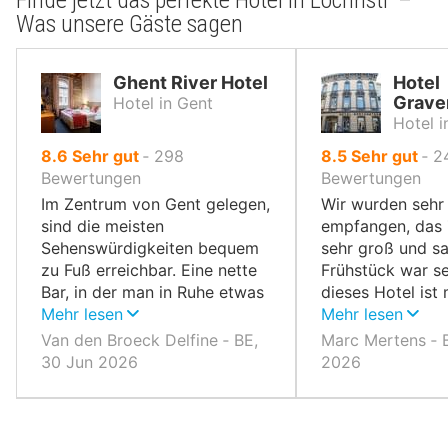
Finde jetzt das perfekte Hotel in Lochristi –
Was unsere Gäste sagen
Ghent River Hotel
Hotel
Grave
Hotel in Gent
Hotel i
von
von
8.6
Sehr gut
‐
298
8.5
Sehr gut
‐
2
10,
10,
Bewertungen
Bewertungen
Im Zentrum von Gent gelegen,
Wir wurden sehr 
sind die meisten
empfangen, das
Sehenswürdigkeiten bequem
sehr groß und sa
zu Fuß erreichbar. Eine nette
Frühstück war se
Bar, in der man in Ruhe etwas
dieses Hotel ist 
trinken kann.
Mehr lesen
Sterne wert.
Mehr lesen
Van den Broeck Delfine ‐ BE,
Marc Mertens ‐ B
30 Jun 2026
2026