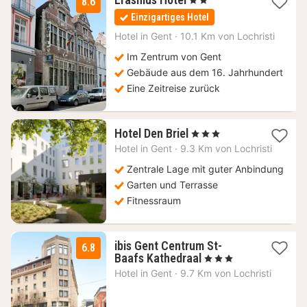
8.6
Nächte
Einzigartiges Hotel
ab
100
Hotel in
Gent
·
10.1 Km von Lochristi
€
Im Zentrum von Gent
Gebäude aus dem 16. Jahrhundert
Eine Zeitreise zurück
2
Hotel Den Briel
, 3 Sterne
Nächte
Hotel in
Gent
·
9.3 Km von Lochristi
ab
139,50
Zentrale Lage mit guter Anbindung
€
Garten und Terrasse
Fitnessraum
ibis Gent Centrum St-
6.8
1
Baafs Kathedraal
, 3 Sterne
Nacht
Hotel in
Gent
·
9.7 Km von Lochristi
ab
97,75
€