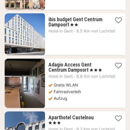
ibis budget Gent Centrum
1
Dampoort
, 2 Sterne
Nacht
Hotel in
Gent
·
8.5 Km von Lochristi
ab
55,21
€
Adagio Access Gent
1
Centrum Dampoort
, 3 Sterne
Nacht
Hotel in
Gent
·
8.6 Km von Lochristi
ab
88,33
Gratis WLAN
€
Fahrradverleih
Aufzug
1
Aparthotel Castelnou
Nacht
, 3 Sterne
ab
Hotel in
Gent
·
9.2 Km von Lochristi