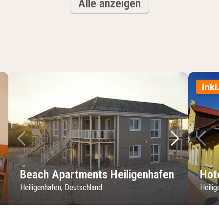
Alle anzeigen
Inkl
chstes Bild
Vorheriges Bild
Nächstes 
Vo
Beach Apartments Heiligenhafen
Hot
Heiligenhafen, Deutschland
Heili