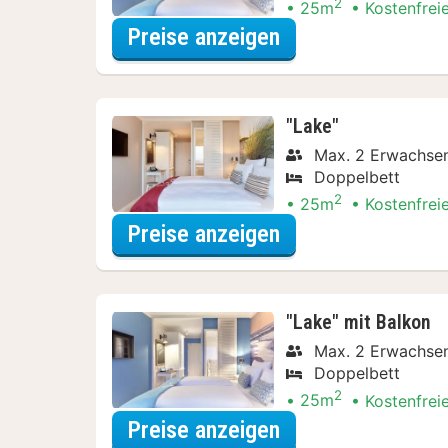
2
25m
Kostenfrei
für "Basic" mit Ba
Preise anzeigen
"Lake"
Max. 2 Erwachse
Doppelbett
2
25m
Kostenfrei
für "Lake"
Preise anzeigen
"Lake" mit Balkon
Max. 2 Erwachse
Doppelbett
2
25m
Kostenfrei
für "Lake" mit Ba
Preise anzeigen