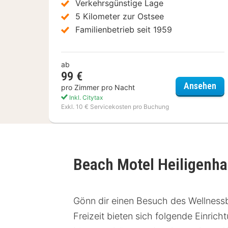
Verkehrsgünstige Lage
5 Kilometer zur Ostsee
Familienbetrieb seit 1959
ab
99 €
Hot
Ansehen
pro Zimmer pro Nacht
Inkl. Citytax
Exkl. 10 € Servicekosten pro Buchung
Beach Motel Heiligenha
Gönn dir einen Besuch des Wellness
Freizeit bieten sich folgende Einric