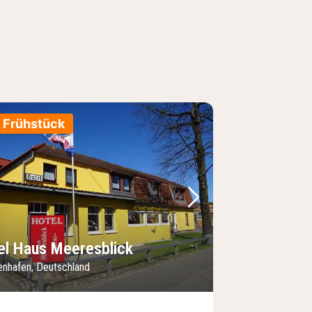
. Frühstück
Bild
rheriges Bild
Nächstes Bild
el Haus Meeresblick
genhafen, Deutschland