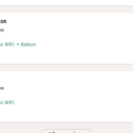
kon
ne
es WiFi
Balkon
t Balkon
ne
es WiFi