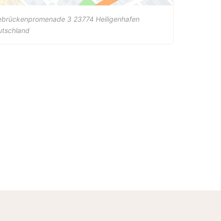
ebrückenpromenade 3
23774
Heiligenhafen
utschland