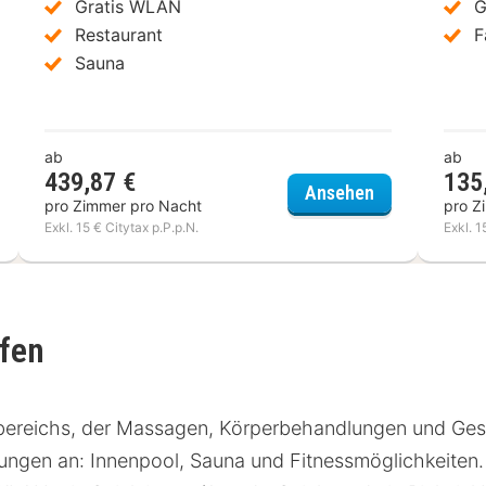
Gratis WLAN
G
Restaurant
F
Sauna
ab
ab
439,87 €
135
el Gremersdorf - Zum Grünen Jäger
Beach Apartm
Ansehen
pro Zimmer pro Nacht
pro Z
Exkl. 15 € Citytax p.P.p.N.
Exkl. 1
fen
bereichs, der Massagen, Körperbehandlungen und Gesi
htungen an: Innenpool, Sauna und Fitnessmöglichkeiten.