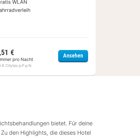
ratis WLAN
ahrradverleih
,51 €
ents Heiligenhafen
Hotel Haus Meeresblick
Ansehen
immer pro Nacht
5 € Citytax p.P.p.N.
chtsbehandlungen bietet. Für deine
 Zu den Highlights, die dieses Hotel