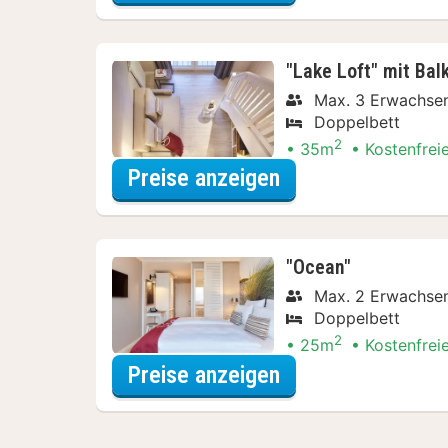
"Lake Loft" mit Bal
Max. 3 Erwachse
Doppelbett
2
35m
Kostenfrei
für "Lake Loft" mi
Preise anzeigen
"Ocean"
Max. 2 Erwachse
Doppelbett
2
25m
Kostenfrei
für "Ocean"
Preise anzeigen