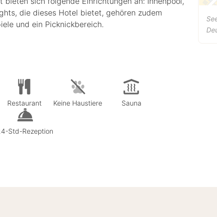
t bieten sich folgende Einrichtungen an: Innenpool,
ghts, die dieses Hotel bietet, gehören zudem
Se
ele und ein Picknickbereich.
De
Restaurant
Keine Haustiere
Sauna
24-Std-Rezeption