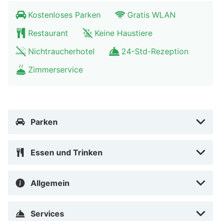
Sternebeurteilungen für Unterkünfte in diesem Land:
Kostenloses Parken
Gratis WLAN
Deutschland. Diese Unterkunft erhielt 3 stars und wird
Restaurant
Keine Haustiere
auf dieser Seite mit 3 Sternen aufgeführt.
Nichtraucherhotel
24-Std-Rezeption
Zum Angebot gehören ein Express-Check-in, ein
Zimmerservice
Express-Check-out und kostenlose Zeitungen in der
Lobby. Wenn du eine Veranstaltung in Bebra planst, ist
dieses Hotel eine gute Wahl, denn zu den 3552
Quadratfuß (330 Quadratmeter) großen
Parken
Veranstaltungsräumlichkeiten zählen Konferenzfläche
und ein Tagungsraum. Vor Ort gibt es Folgendes:
Essen und Trinken
Parken ohne Service (kostenlos).
Fühl dich in einem der 27 Zimmer wie zu Hause. Ein
Allgemein
WLAN-Internetzugang (kostenlos) steht zur Verfügung.
Die Badezimmer bieten Duschen, kostenlose
Services
Toilettenartikel und Haartrockner. Zur Austattung