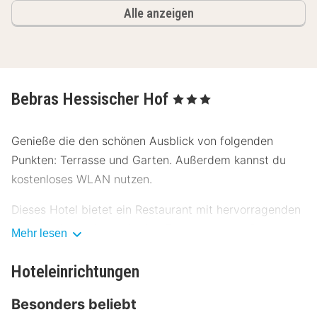
Alle anzeigen
Bebras Hessischer Hof
, 3 Sterne
Genieße die den schönen Ausblick von folgenden
Punkten: Terrasse und Garten. Außerdem kannst du
kostenloses WLAN nutzen.
Dieses Hotel bietet ein Restaurant mit hervorragenden
Speisen. Nutz alternativ den Zimmerservice. Deinen
Mehr lesen
Durst kannst du an der Bar/Lounge stillen. Gegen
Gebühr wird täglich von 06:30 Uhr bis 09:30 Uhr ein
Hoteleinrichtungen
Frühstücksbuffet angeboten.
Besonders beliebt
Die Hotelstars Union vergibt offiziell