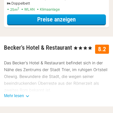
Doppelbett
2
25m
WLAN
Klimaanlage
für Entdecke di
Preise anzeigen
Becker's Hotel & Restaurant
, 4 Sterne
8.2
Das Becker's Hotel & Restaurant befindet sich in der
Nähe des Zentrums der Stadt Trier, im ruhigen Ortsteil
Olewig. Bewundere die Stadt, die wegen seiner
beeindruckenden Überreste aus der Römerzeit als
zweites Rom bekannt ist.
Mehr lesen
Über Becker's Hotel & Restaurant
Im Becker's Hotel & Restaurant kannst du einen