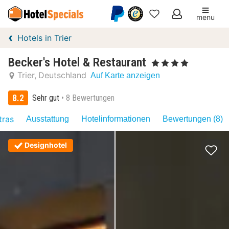
menu
Meine
Hotels in Trier
Favoriten
Becker's Hotel & Restaurant
, 4 Sterne
Trier
Deutschland
Auf Karte anzeigen
8.2
Sehr gut
8 Bewertungen
tras
Ausstattung
Hotelinformationen
Bewertungen (8)
Designhotel