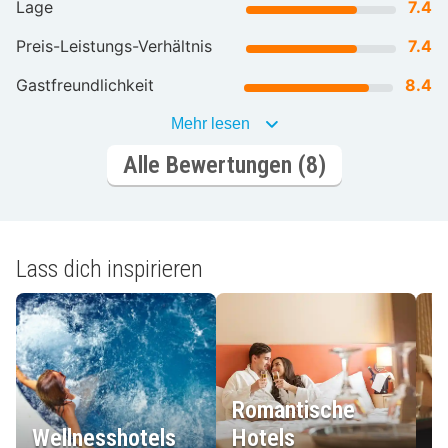
Lage
7.4
Preis-Leistungs-Verhältnis
7.4
Gastfreundlichkeit
8.4
Mehr lesen
Alle Bewertungen (8)
Lass dich inspirieren
Romantische
Wellnesshotels
Hotels
L