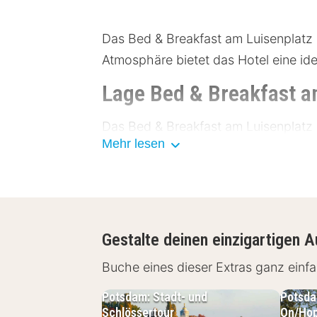
Das Bed & Breakfast am Luisenplatz i
Atmosphäre bietet das Hotel eine ide
Lage Bed & Breakfast a
Das Bed & Breakfast am Luisenplatz l
Mehr lesen
reich an kulturellen Schätzen und b
erreichbar, und es gibt gute Parkmö
die nur einen kurzen Spaziergang ent
Museum für Kunst und Geschich
Gestalte deinen einzigartigen A
Hauptplatz: 300 Meter
Historisches Schloss: 500 Mete
Buche eines dieser Extras ganz ein
Botanischer Garten: 700 Meter
Stadtpark: 1 Kilometer
Potsdam: Stadt- und
Potsda
Schlössertour
On/Hop