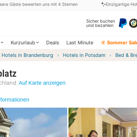
sere Gäste bewerten uns mit 4 Sternen
Einzigartige Ho
Sicher buchen
und bezahlen
Kurzurlaub
Deals
Last Minute
☀️ Sommer Sal
Hotels in Brandenburg
Hotels in Potsdam
Bed & Br
latz
chland
Auf Karte anzeigen
nformationen