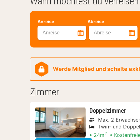
Wann möchtest du verreisen
Anreise
Abreise
Anreise
Abreise
Werde Mitglied und schalte exklu
Zimmer
Doppelzimmer
Max. 2 Erwachse
Twin- und Doppel
2
24m
Kostenfrei