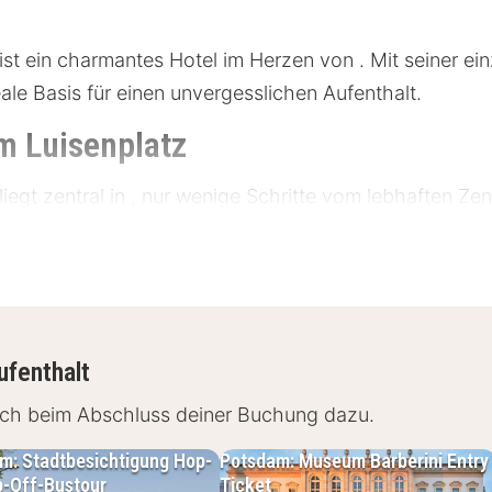
st ein charmantes Hotel im Herzen von . Mit seiner ei
ale Basis für einen unvergesslichen Aufenthalt.
m Luisenplatz
iegt zentral in , nur wenige Schritte vom lebhaften Ze
ietet einfachen Zugang zu zahlreichen Sehenswürdigkei
glichkeiten in der Nähe. Entdecke die beeindruckenden
fernt sind.
te: 200 Meter
ufenthalt
r
fach beim Abschluss deiner Buchung dazu.
m: Stadtbesichtigung Hop-
Potsdam: Museum Barberini Entry
-Off-Bustour
Ticket