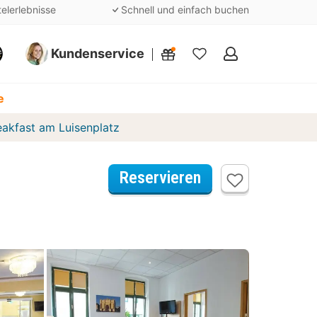
telerlebnisse
Schnell und einfach buchen
Kundenservice
Meine
Favoriten
e
eakfast am Luisenplatz
Reservieren