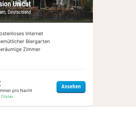
sion Unicat
am, Deutschland
ostenloses Internet
emütlicher Biergarten
eräumige Zimmer
€
otsdam am Park Sanssouci
Pension Unicat
Ansehen
immer pro Nacht
. Citytax