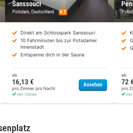
Sanssouci
Pen
Potsdam, Deutschland
8.3
Potsd
Direkt am Schlosspark Sanssouci
K
10 Fahrminuten bis zur Potsdamer
G
Innenstadt
G
Entspanne dich in der Sauna
ab
ab
16,13 €
72 
int Hotel Potsdam
greet Hotel P
Ansehen
pro Zimmer pro Nacht
pro Z
Inkl. Citytax
Inkl
senplatz