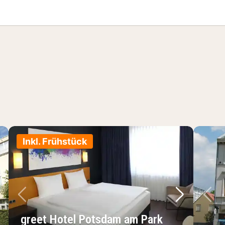
Stadt Special
Inkl. Frühstück
chstes Bild
Vorheriges Bild
Nächstes 
Vo
greet Hotel Potsdam am Park