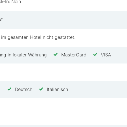
k-In: Nein
schen Kurzurlaub suchen, bietet das Bed & Breakfast M
r einen aktiven Urlaub mit Nähe zu Wander- und Rad
bt
es, was das Bed & Breakfast Mittelkärnten zu bieten ha
 im gesamten Hotel nicht gestattet.
ung in lokaler Währung
MasterCard
VISA
h
Deutsch
Italienisch