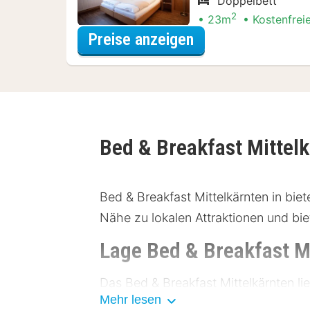
Doppelbett
2
23m
Kostenfrei
für Basic-Doppel
Preise anzeigen
Bed & Breakfast Mittel
Bed & Breakfast Mittelkärnten in bie
Nähe zu lokalen Attraktionen und bie
Lage Bed & Breakfast M
Das Bed & Breakfast Mittelkärnten li
Mehr lesen
ermöglicht es den Gästen, die kultur