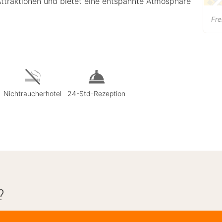
 Attraktionen und bietet eine entspannte Atmosphäre
Fre
Nichtraucherhotel
24-Std-Rezeption
?