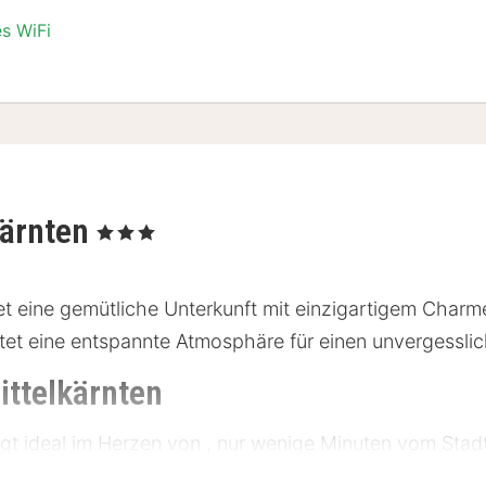
es WiFi
zimmer
kärnten
, 3 Sterne
tet eine gemütliche Unterkunft mit einzigartigem Charme
tet eine entspannte Atmosphäre für einen unvergesslic
ittelkärnten
egt ideal im Herzen von , nur wenige Minuten vom Stad
ellen Highlights der Region bequem zu erkunden. Öffen