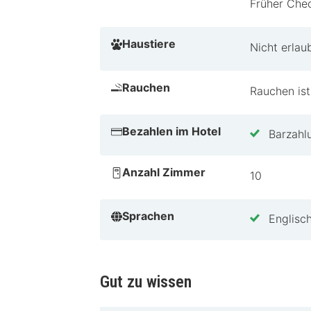
Früher Chec
Perfekt für Paare, die einen romanti
Haustiere
eine malerische Umgebung. Ideal fü
Nicht erlau
Aufenthalt noch heute und erlebe all
Rauchen
Rauchen ist
Bezahlen im Hotel
Barzahl
Anzahl Zimmer
10
Sprachen
Englisc
Gut zu wissen