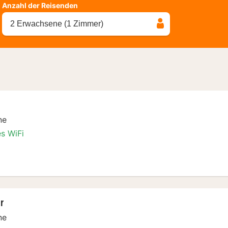
Anzahl der Reisenden
2 Erwachsene (1 Zimmer)
ne
es WiFi
er
r
ne