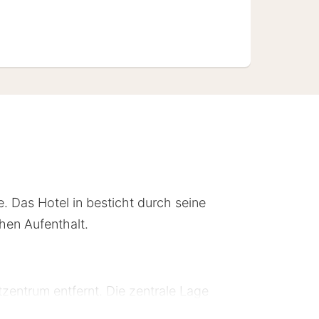
. Das Hotel in besticht durch seine
hen Aufenthalt.
tzentrum entfernt. Die zentrale Lage
tliche Verkehrsmittel wie Busse und