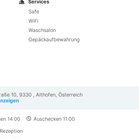
Services
Safe
WiFi
fast Mittelkärnten
Waschsalon
Gepäckaufbewahrung
rfügt über kein eigenes Restaurant, doch in der Umgeb
 hin zu gehobenen Restaurants – die Auswahl ist groß
die kulinarische Vielfalt der Region.
alist Bed & Breakfast Mittelkärnte
raße 10
,
9330
,
Althofen, Österreich
 HotelSpecials
anzeigen
Personal
gkeiten
en 14:00
Auschecken 11:00
r
Rezeption
s