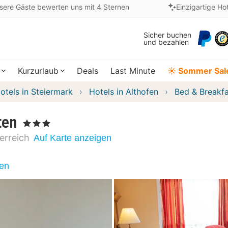
sere Gäste bewerten uns mit 4 Sternen
Einzigartige Ho
Sicher buchen
und bezahlen
Kurzurlaub
Deals
Last Minute
☀️ Sommer Sal
otels in Steiermark
Hotels in Althofen
Bed & Breakfa
ten
, 3 Sterne
erreich
Auf Karte anzeigen
nen