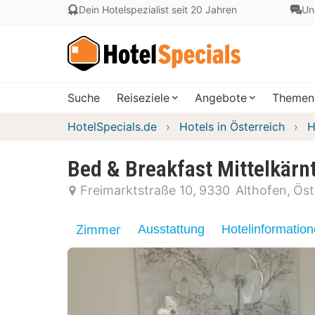
Dein Hotelspezialist seit 20 Jahren
Un
Suche
Reiseziele
Angebote
Themen
HotelSpecials.de
Hotels in Österreich
H
Bed & Breakfast Mittelkärn
Freimarktstraße 10
9330
Althofen
Öst
Zimmer
Ausstattung
Hotelinformatio