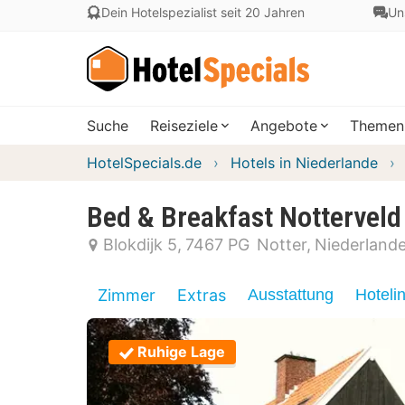
Dein Hotelspezialist seit 20 Jahren
Un
Suche
Reiseziele
Angebote
Themen
HotelSpecials.de
Hotels in Niederlande
Bed & Breakfast Notterveld
Blokdijk 5
7467 PG
Notter
Niederland
Zimmer
Extras
Ausstattung
Hoteli
Ruhige Lage