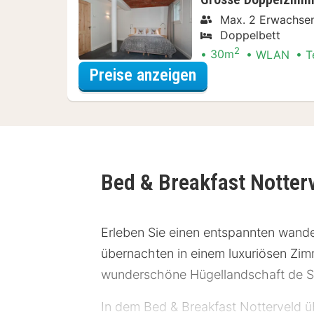
Max. 2 Erwachse
Doppelbett
2
30m
WLAN
T
für Late Check-ou
Preise anzeigen
Bed & Breakfast Notter
Erleben Sie einen entspannten wande
übernachten in einem luxuriösen Zim
wunderschöne Hügellandschaft de S
In dem Bed & Breakfast Notterveld ü