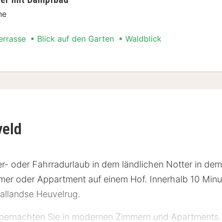
ne
errasse
Blick auf den Garten
Waldblick
t Special
veld
r- oder Fahrradurlaub in dem ländlichen Notter in dem
mer oder Appartment auf einem Hof. Innerhalb 10 Minu
allandse Heuvelrug.
bernachten Sie in modernen Zimmern und Apartments. D