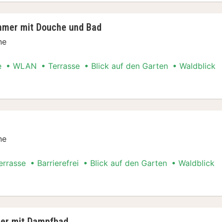
mmer mit Douche und Bad
ne
e
WLAN
Terrasse
Blick auf den Garten
Waldblick
t Special
ne
errasse
Barrierefrei
Blick auf den Garten
Waldblick
t Special
er mit Dampfbad