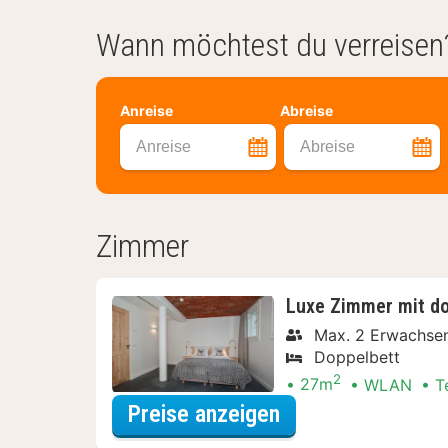
Wann möchtest du verreisen
Anreise
Abreise
Anreise
Abreise
Zimmer
Luxe Zimmer mit d
Max. 2 Erwachse
Doppelbett
2
27m
WLAN
T
für Late Check-ou
Preise anzeigen