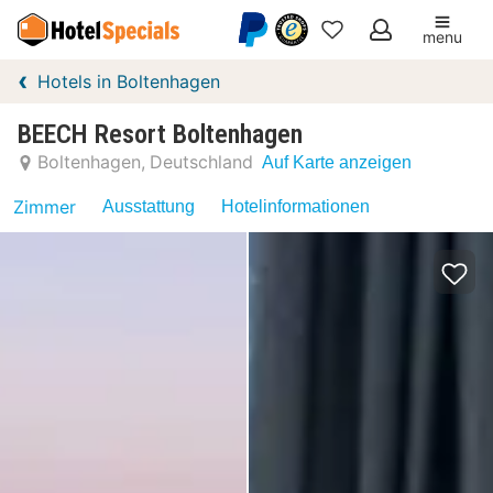
menu
Meine
Hotels in Boltenhagen
Favoriten
BEECH Resort Boltenhagen
Boltenhagen
Deutschland
Auf Karte anzeigen
Zimmer
Ausstattung
Hotelinformationen