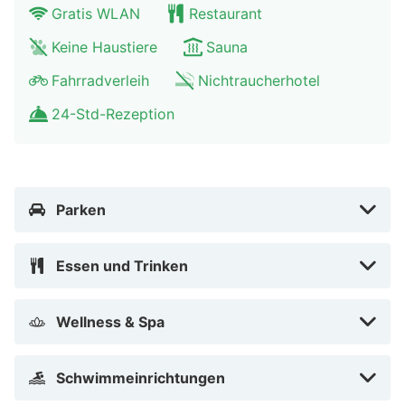
Gratis WLAN
Restaurant
Die Unterkunft ist vom 1. Oktober bis zum 28. März
geschlossen.
Keine Haustiere
Sauna
Zum Angebot gehören ein Express-Check-in, ein
Fahrradverleih
Nichtraucherhotel
Textilreinigungsservice und mehrsprachiges Personal.
24-Std-Rezeption
Wenn du eine Veranstaltung in Boltenhagen planst, ist
dieses Aparthotel eine gute Wahl, denn zu den 0
Quadratfuß (0 Quadratmeter) großen
Veranstaltungsräumlichkeiten zählen Konferenzfläche
Parken
und Tagungsräume. Der Flughafentransfer und der
Abholservice vom Bahnhof werden gegen eine Gebühr
Essen und Trinken
angeboten.
Gönn dir einen Aufenthalt in einem der 191 Zimmer, die
Wellness & Spa
über Kamine und einen Flachbildfernseher verfügen.
Die Zimmer haben eigene möblierte Balkone oder
Schwimmeinrichtungen
Patios. In den Küchen finden sich Kühlschränke, Öfen