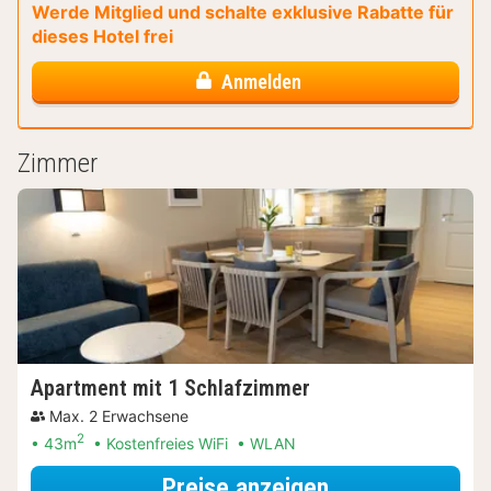
Werde Mitglied und schalte exklusive Rabatte für
dieses Hotel frei
Anmelden
Zimmer
Apartment mit 1 Schlafzimmer
Max. 2 Erwachsene
2
43m
Kostenfreies WiFi
WLAN
für Apartment 
Preise anzeigen