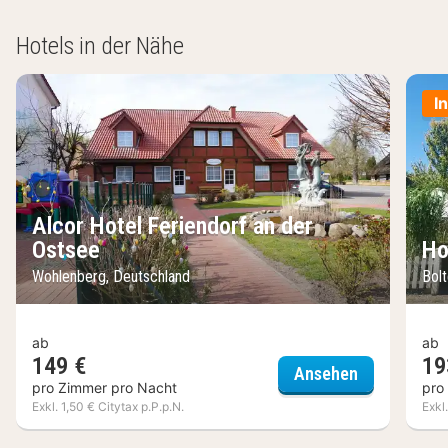
Hotels in der Nähe
I
Alcor Hotel Feriendorf an der
Ostsee
Ho
Wohlenberg, Deutschland
Bol
ab
ab
149 €
19
Alcor Hotel 
Ansehen
pro Zimmer pro Nacht
pro
Exkl. 1,50 € Citytax p.P.p.N.
Exkl