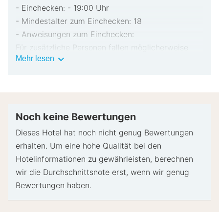
- Einchecken: - 19:00 Uhr
- Mindestalter zum Einchecken: 18
- Anweisungen zum Einchecken:
Für zusätzliche Personen fallen möglicherweise
Wichtige
Mehr lesen
Gebühren an, die abhängig von den Bestimmungen
Informationen
der Unterkunft variieren können.
Beim Check-in werden ggf. ein Lichtbildausweis
und eine Kreditkarte für unvorhergesehene
Aufwendungen verlangt.
Noch keine Bewertungen
Je nach Verfügbarkeit beim Check-in wird
Dieses Hotel hat noch nicht genug Bewertungen
versucht, Sonderwünschen entgegenzukommen,
erhalten. Um eine hohe Qualität bei den
sie können jedoch nicht garantiert werden.
Hotelinformationen zu gewährleisten, berechnen
Eventuell fallen zusätzliche Gebühren an.
wir die Durchschnittsnote erst, wenn wir genug
Diese Unterkunft akzeptiert Kreditkarten und
Bewertungen haben.
Bargeld.
Der Gastgeber hat nicht angegeben, ob es in der
Unterkunft einen Kohlenmonoxidmelder gibt; wir