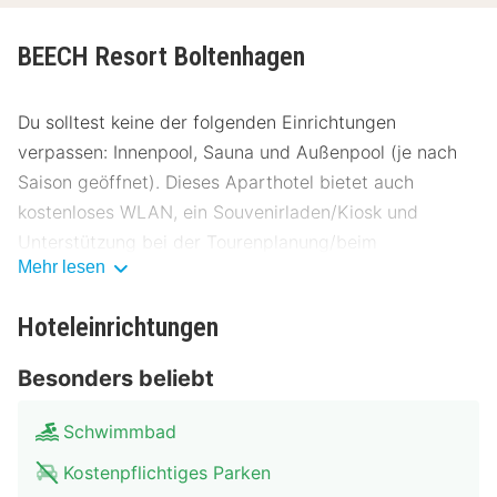
BEECH Resort Boltenhagen
Du solltest keine der folgenden Einrichtungen
verpassen: Innenpool, Sauna und Außenpool (je nach
Saison geöffnet). Dieses Aparthotel bietet auch
kostenloses WLAN, ein Souvenirladen/Kiosk und
Unterstützung bei der Tourenplanung/beim
Mehr lesen
Ticketerwerb.
Genieße internationale Küche im Buffetrestaurant,
Hoteleinrichtungen
einem Restaurant, wo du den Blick aufs Meer genießen
Besonders beliebt
und draußen speisen kannst. Oder bleib bequem auf
deinem Zimmer und nutz den Zimmerservice. Gegen
Schwimmbad
Gebühr wird täglich von 07:30 Uhr bis 10:30 Uhr ein
Frühstücksbuffet angeboten.
Kostenpflichtiges Parken