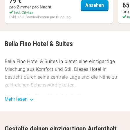
79 €
65
Mercure Hot
Ansehen
pro Zimmer pro Nacht
pro
Inkl. Citytax
Exkl. 15 € Servicekosten pro Buchung
In
Bella Fino Hotel & Suites
Bella Fino Hotel & Suites in bietet eine einzigartige
Mischung aus Komfort und Stil. Dieses Hotel in
besticht durch seine zentrale Lage und die Nähe zu
zahlreichen Sehenswürdigkeiten.
Lage Bella Fino Hotel & Suites
Mehr lesen
Bella Fino Hotel & Suites liegt nur wenige Schritte vom
Stadtzentrum entfernt und bietet einfachen Zugang zu
den wichtigsten Attraktionen. Der Hauptplatz ist nur
Gestalte deinen einzigartigen Aufenthalt