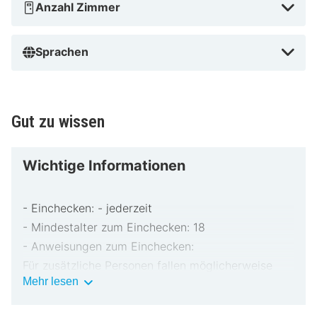
Hotel & Suites zu bieten hat!
Anzahl Zimmer
Sprachen
Gut zu wissen
Wichtige Informationen
- Einchecken: - jederzeit
- Mindestalter zum Einchecken: 18
- Anweisungen zum Einchecken:
Für zusätzliche Personen fallen möglicherweise
Wichtige
Mehr lesen
Gebühren an, die abhängig von den Bestimmungen
Informationen
der Unterkunft variieren können.