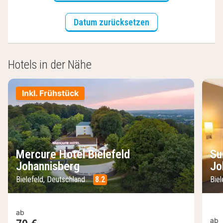
Datum zurücksetzen
Hotels in der Nähe
Inkl. Frühstück
Mercure Hotel Bielefeld
Su
Johannisberg
Jo
Bielefeld, Deutschland
8.2
Biel
ab
ab