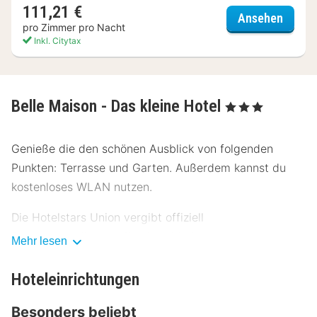
111,21 €
Hotel D
Ansehen
pro Zimmer pro Nacht
Inkl. Citytax
Belle Maison - Das kleine Hotel
, 3 Sterne
Genieße die den schönen Ausblick von folgenden
Punkten: Terrasse und Garten. Außerdem kannst du
kostenloses WLAN nutzen.
Die Hotelstars Union vergibt offiziell
Sternebeurteilungen für Unterkünfte in diesem Land:
Mehr lesen
Deutschland. Diese Unterkunft erhielt 3 stars.
Hoteleinrichtungen
Die Rezeption ist nur zu bestimmten Zeiten besetzt.
Vor Ort gibt es Folgendes: Parken ohne Service
Besonders beliebt