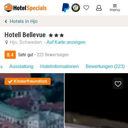
menu
Meine
Hotels in Hjo
Favoriten
Hotell Bellevue
, 3 Sterne
Hjo
Schweden
- Auf Karte anzeigen
8.4
Sehr gut
223 Bewertungen
as
Ausstattung
Hotelinformationen
Bewertungen (223)
Kinderfreundlich