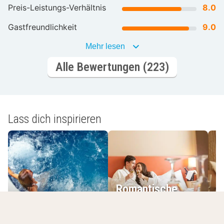
Preis-Leistungs-Verhältnis
8.0
Gastfreundlichkeit
9.0
Mehr lesen
Alle Bewertungen (223)
Lass dich inspirieren
Romantische
Wellnesshotels
Hotels
L