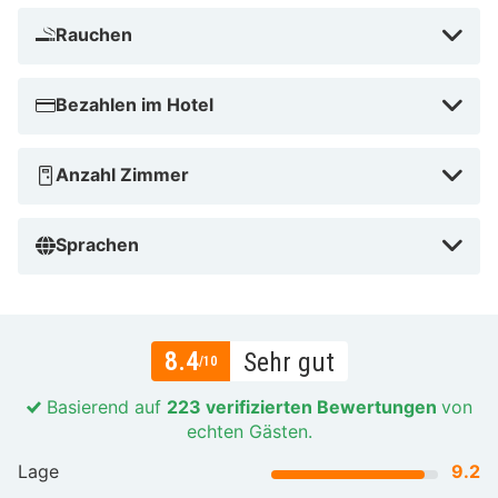
spazieren Sie zum Strand oder erfrischen sich im
Rauchen
Gemeinschaftspool direkt vor der Tür. Perfekt für
Familien mit Kindern. Hjos gemütliche Straßen mit
Bezahlen im Hotel
Holzhäusern und charmanten Geschäften laden zu
romantischen Spaziergängen ein, die sich perfekt für
Paare eignen. Vielleicht sagst du, ich liebe „Hjo“ auf
Anzahl Zimmer
Hjo?
Automatisch übersetzt von Google Translate
Sprachen
8.4
Sehr gut
/10
Basierend auf
223 verifizierten Bewertungen
von
echten Gästen.
Lage
9.2