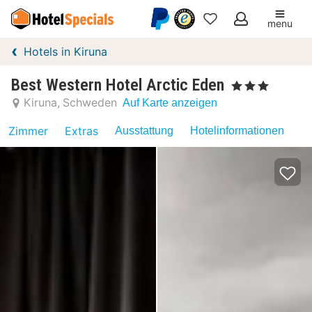
menu
Meine
Hotels in Kiruna
Favoriten
Best Western Hotel Arctic Eden
, 3 Sterne
Kiruna
Schweden
Auf Karte anzeigen
Zimmer
Extras
Ausstattung
Hotelinformationen