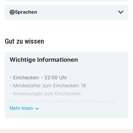
Sprachen
Gut zu wissen
Wichtige Informationen
- Einchecken: - 22:00 Uhr
- Mindestalter zum Einchecken: 18
- Anweisungen zum Einchecken:
Für zusätzliche Personen fallen möglicherweise
Wichtige
Mehr lesen
Gebühren an, die abhängig von den Bestimmungen
Informationen
der Unterkunft variieren können.
Beim Check-in werden ggf. ein Lichtbildausweis