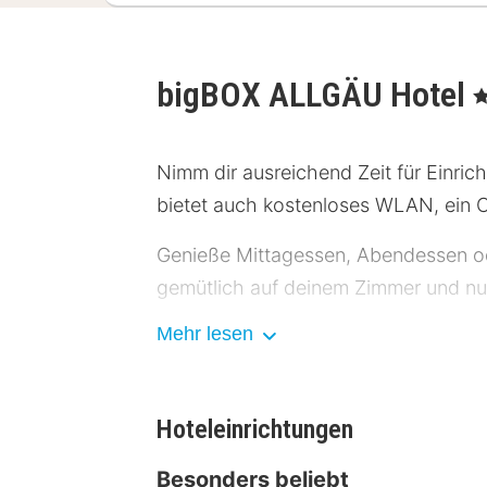
bigBOX ALLGÄU Hotel
, 
Nimm dir ausreichend Zeit für Einric
bietet auch kostenloses WLAN, ein C
Genieße Mittagessen, Abendessen od
gemütlich auf deinem Zimmer und nutz
Mehr lesen
Die Hotelstars Union vergibt offiziel
4 Sterne.
Zum Angebot gehören ein Businessce
Hoteleinrichtungen
folgende Einrichtungen zur Verfügun
Besonders beliebt
(kostenpflichtig).