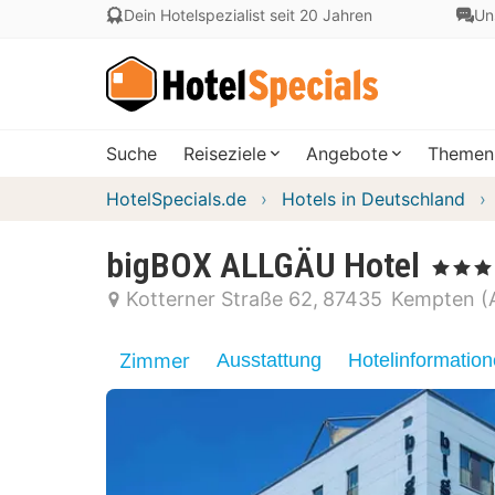
Dein Hotelspezialist seit 20 Jahren
Un
Suche
Reiseziele
Angebote
Themen
HotelSpecials.de
Hotels in Deutschland
bigBOX ALLGÄU Hotel
, 4 Sterne
Kotterner Straße 62
87435
Kempten (A
Zimmer
Ausstattung
Hotelinformatio