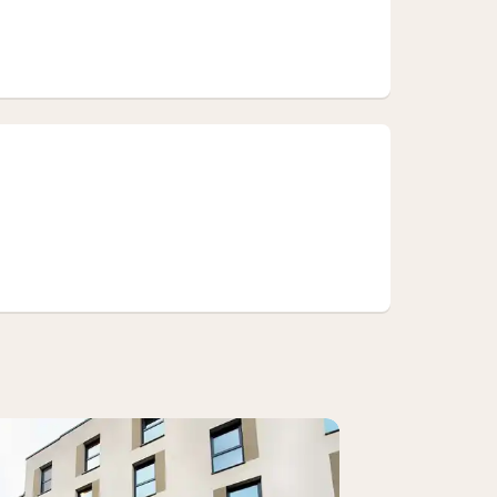
Room)
)