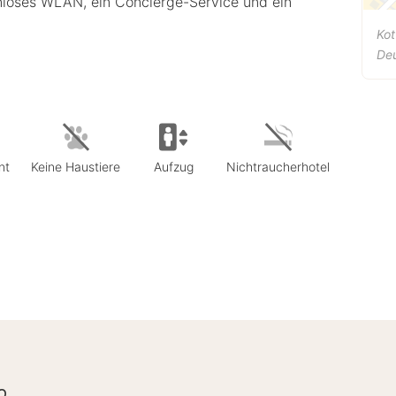
enloses WLAN, ein Concierge-Service und ein
Kot
De
nt
Keine Haustiere
Aufzug
Nichtraucherhotel