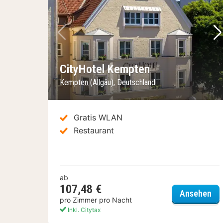
Vorheriges Bild
Nä
CityHotel Kempten
Kempten (Allgäu), Deutschland
Gratis WLAN
Restaurant
ab
107,48 €
Cit
Ansehen
pro Zimmer pro Nacht
Inkl. Citytax