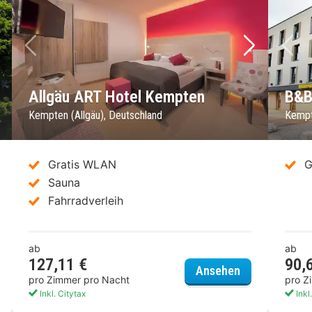
chstes Bild
Vorheriges Bild
Nächstes 
Vo
Allgäu ART Hotel Kempten
B&B
Kempten (Allgäu), Deutschland
Kempt
Gratis WLAN
G
Sauna
Fahrradverleih
ab
ab
127,11 €
90,
yHotel Kempten
Allgäu ART H
Ansehen
pro Zimmer pro Nacht
pro Z
Inkl. Citytax
Inkl