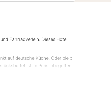
 und Fahrradverleih. Dieses Hotel
nkt auf deutsche Küche. Oder bleib
ücksbuffet ist im Preis inbegriffen.
eutschland. Diese Unterkunft erhielt
. Für Veranstaltungen stehen
s Folgendes: Parken ohne Service