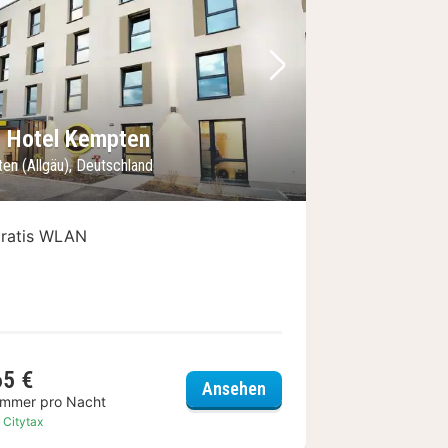
Bild
rheriges Bild
Nächstes Bild
 Hotel Kempten
en (Allgäu), Deutschland
ratis WLAN
65 €
otel Kempten
B&B Hotel Kempten
Ansehen
immer pro Nacht
. Citytax