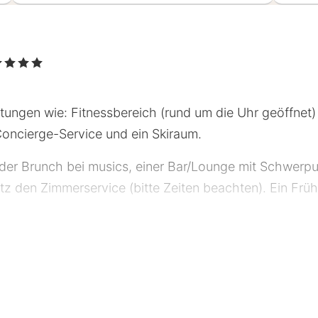
4 Sterne
htungen wie: Fitnessbereich (rund um die Uhr geöffnet)
oncierge-Service und ein Skiraum.
er Brunch bei musics, einer Bar/Lounge mit Schwerpu
 den Zimmerservice (bitte Zeiten beachten). Ein Frühst
l Sternebeurteilungen für Unterkünfte in diesem Land: D
nter, ein Express-Check-in und ein Express-Check-out
g: Konferenzfläche und Tagungsräume. Vor Ort gibt e