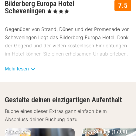
Bilderberg Europa Hotel
7.5
Scheveningen
, 4 Sterne
Gegenüber von Strand, Dünen und der Promenade von
Scheveningen liegt das Bilderberg Europa Hotel. Dank
der Gegend und der vielen kostenlosen Einrichtungen
im Hotel können Sie einen erholsamen Urlaub erleben.
Die 174 modernen Zimmer im Bilderberg Europa Hotel
Mehr lesen
Scheveningen sind mit Kingsizebetten, einem
Flachbildfernseher und einem Badezimmer mit
Bad/Dusche und WC sowie teilweise einem eigenen
Gestalte deinen einzigartigen Aufenthalt
Balkon ausgestattet. Gegen eine Gebühr können Sie ein
Zimmer mit Meerblick buchen. Der Ort Scheveningen
Buche eines dieser Extras ganz einfach beim
selbst war die Inspiration für das Hotelrestaurant SALT
Abschluss deiner Buchung dazu.
Coastal Bistro & Bar.
Frühstück
Lazy Sunday (17:00)