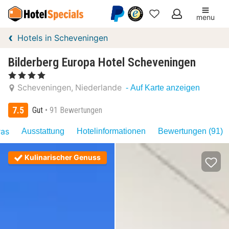
menu
Meine
Hotels in Scheveningen
Favoriten
Bilderberg Europa Hotel Scheveningen
, 4 Sterne
Scheveningen
Niederlande
- Auf Karte anzeigen
7.5
Gut
91 Bewertungen
ras
Ausstattung
Hotelinformationen
Bewertungen (91)
Kulinarischer Genuss