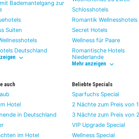
 mit Bademantelgang zur
e
Schlosshotels
uehotels
Romantik Wellnesshotels
ss Suiten
Secret Hotels
Wellnesshotels
Wellness für Paare
otels Deutschland
Romantische Hotels
luxus
zeigen
Niederlande
romantisch
Mehr anzeigen
e auch
Beliebte Specials
laub
Sparfuchs Special
im Hotel
2 Nächte zum Preis von 1
ende in Deutschland
3 Nächte zum Preis von 
er
VIP Upgrade Special
chten im Hotel
Wellness Special