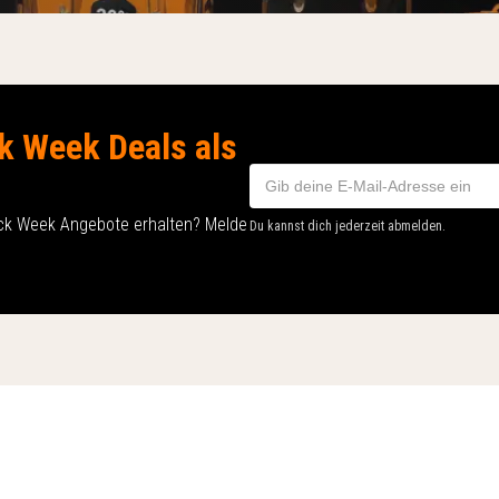
k Week Deals als
ack Week Angebote erhalten? Melde
Du kannst dich jederzeit abmelden.