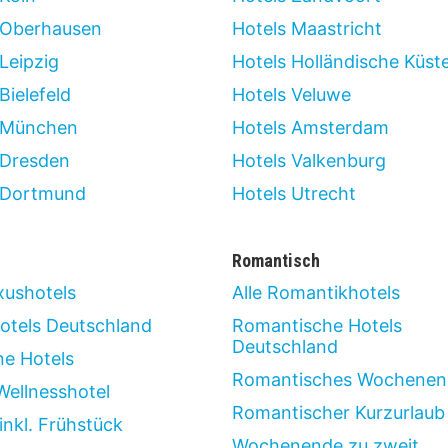
 Oberhausen
Hotels Maastricht
Leipzig
Hotels Holländische Küst
Bielefeld
Hotels Veluwe
 München
Hotels Amsterdam
 Dresden
Hotels Valkenburg
 Dortmund
Hotels Utrecht
Romantisch
xushotels
Alle Romantikhotels
otels Deutschland
Romantische Hotels
Deutschland
ne Hotels
Romantisches Wochenen
Wellnesshotel
Romantischer Kurzurlaub
inkl. Frühstück
Wochenende zu zweit