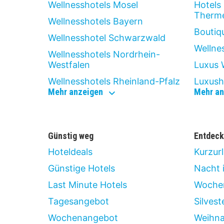
Wellnesshotels Mosel
Hotels
Therm
Wellnesshotels Bayern
Boutiq
Wellnesshotel Schwarzwald
Wellne
Wellnesshotels Nordrhein-
Westfalen
Luxus 
Wellnesshotels Rheinland-Pfalz
Luxush
wellness
Mehr anzeigen
Mehr an
Günstig weg
Entdeck
Hoteldeals
Kurzur
Günstige Hotels
Nacht 
Last Minute Hotels
Wochen
Tagesangebot
Silvest
Wochenangebot
Weihna