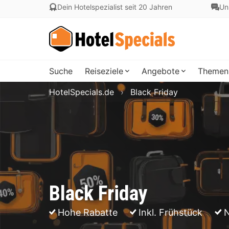
Dein Hotelspezialist seit 20 Jahren
Un
Suche
Reiseziele
Angebote
Themen
HotelSpecials.de
Black Friday
Black Friday
Hohe Rabatte
Inkl. Frühstück
N