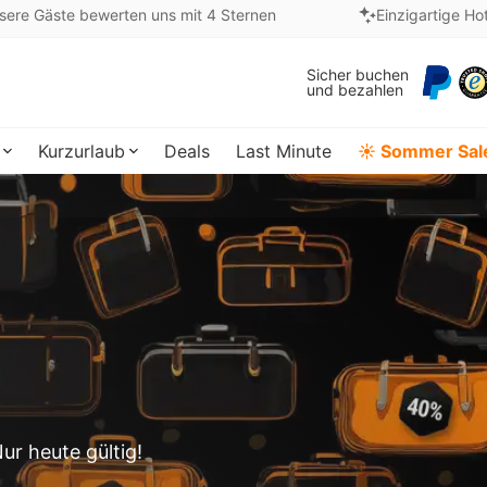
sere Gäste bewerten uns mit 4 Sternen
Einzigartige Ho
Sicher buchen
und bezahlen
Kurzurlaub
Deals
Last Minute
☀️ Sommer Sal
ur heute gültig!