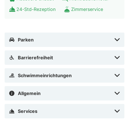
Restaurant Butterfly Ensana Health Spa
Hotel
24-Std-Rezeption
Zimmerservice
Im hoteleigenen Restaurant kannst du dich von den
kulinarischen Köstlichkeiten verwöhnen lassen. Genieße
ein reichhaltiges Frühstück, Mittag- und Abendessen
Parken
vom Buffet des Butterfly Ensana Health Spa Hotels.
Lasse den Tag anschließend im gemütlichen Ambiente
Barrierefreiheit
der Hotelbar mit einem Drink ausklingen.
Umgebung Butterfly Ensana Health Spa
Schwimmeinrichtungen
Hotel
Die Umgebung des Butterfly Ensana Health Spa Hotels
Allgemein
bietet dir zahlreiche Möglichkeiten, die Schönheit von
Marienbad zu erkunden. Besuche die berühmten
Services
Kolonnaden und probiere das heilende Mineralwasser,
welches aus den Quellen sprudelt. Mache ausgedehnte
Spaziergänge durch die wunderschöne Landschaft