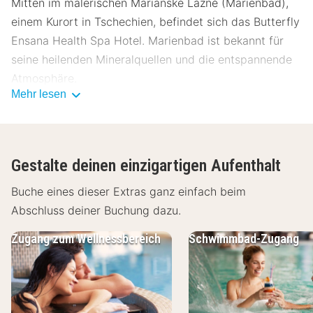
Mitten im malerischen Mariánské Lázně (Marienbad),
einem Kurort in Tschechien, befindet sich das Butterfly
Ensana Health Spa Hotel. Marienbad ist bekannt für
seine heilenden Mineralquellen und die entspannende
Atmosphäre.
Mehr lesen
Über Butterfly Ensana Health Spa Hotel
Genieße deinen Aufenthalt im luxuriösen Butterfly
Ensana Health Spa Hotel, das dich mit seinem
Gestalte deinen einzigartigen Aufenthalt
charmanten Ambiente und erstklassiger Ausstattung
begeistern wird.
Buche eines dieser Extras ganz einfach beim
Abschluss deiner Buchung dazu.
Einrichtungen Butterfly Ensana Health Spa
Hotel
Zugang zum Wellnessbereich
Schwimmbad-Zugang
Die Zimmer des Butterfly Ensana Health Spa Hotels
sind mit Schreibtisch, TV, Telefon, Safe und WLAN
sowie einem Badezimmer mit Badewanne, WC,