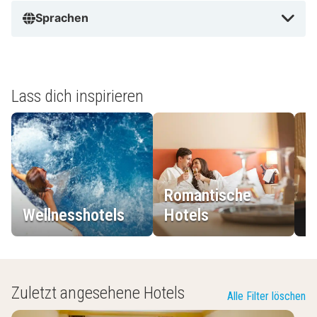
Sprachen
Lass dich inspirieren
Romantische
Wellnesshotels
Hotels
L
Zuletzt angesehene Hotels
Alle Filter löschen