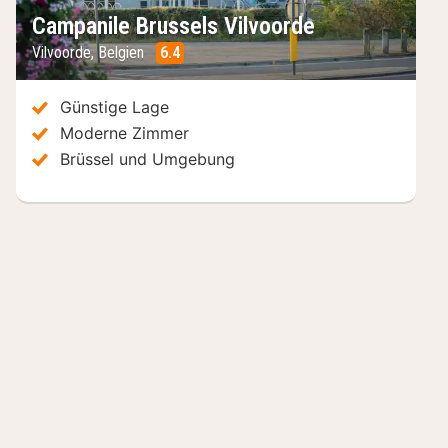
Campanile Brussels Vilvoorde
Vilvoorde
,
Belgien
6.4
/10
Günstige Lage
Moderne Zimmer
Brüssel und Umgebung
Hotels in der Nähe
Inkl. Frühstück
I