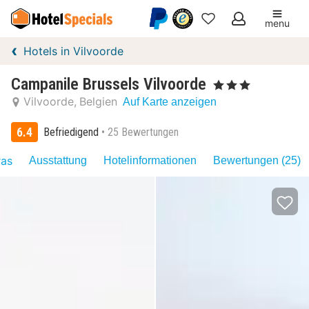
menu
Meine
Hotels in Vilvoorde
Favoriten
Campanile Brussels Vilvoorde
, 3 Sterne
Vilvoorde
Belgien
Auf Karte anzeigen
6.4
Befriedigend
25 Bewertungen
ras
Ausstattung
Hotelinformationen
Bewertungen (25)