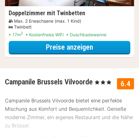
Doppelzimmer mit Twinbetten
Max. 2 Erwachsene (max. 1 Kind)
Twinbett
2
17m
Kostenfreies WiFi
Duschbadewanne
für Last Minute
Preise anzeigen
Campanile Brussels Vilvoorde
, 3 Sterne
6.4
Campanile Brussels Vilvoorde bietet eine perfekte
Mischung aus Komfort und Bequemlichkeit. Genieße
moderne Zimmer, ein eigenes Restaurant und die Nähe
zu Brüssel.
Lage Campanile Brussels Vilvoorde