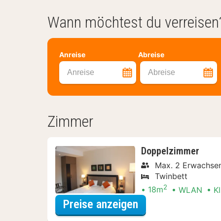
Wann möchtest du verreisen
Anreise
Abreise
Anreise
Abreise
Zimmer
Doppelzimmer
Max. 2 Erwachsen
Twinbett
2
18m
WLAN
K
für Late Check-ou
Preise anzeigen