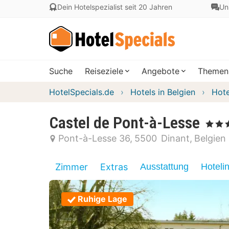
Dein Hotelspezialist seit 20 Jahren
Un
Suche
Reiseziele
Angebote
Themen
HotelSpecials.de
Hotels in Belgien
Hote
Castel de Pont-à-Lesse
, 3 Stern
Pont-à-Lesse 36
5500
Dinant
Belgien
Zimmer
Extras
Ausstattung
Hoteli
Ruhige Lage