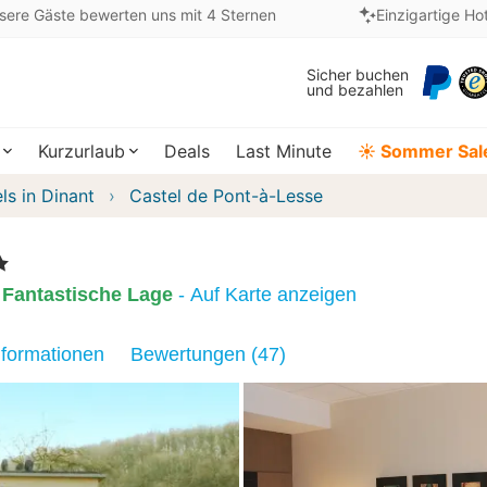
sere Gäste bewerten uns mit 4 Sternen
Einzigartige Ho
Sicher buchen
und bezahlen
Kurzurlaub
Deals
Last Minute
☀️ Sommer Sal
ls in Dinant
Castel de Pont-à-Lesse
e
Fantastische Lage
- Auf Karte anzeigen
nformationen
Bewertungen (47)