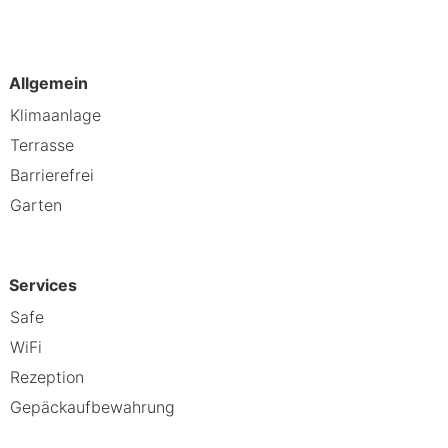
Allgemein
Klimaanlage
Terrasse
Barrierefrei
ivurlaub in der Natur. Mit seinem
Garten
Erlebnis. Buche jetzt und entdecke,
Services
Safe
WiFi
Rezeption
Gepäckaufbewahrung