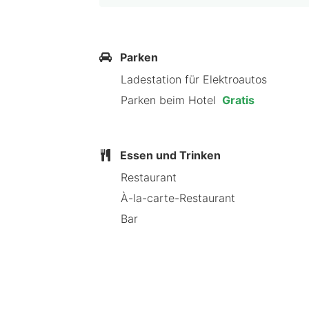
Hervorragende Gästebewertun
Freundliches und hilfsbereites 
Vielseitige Angebote für Jung u
Einzigartiges historisches Ambi
Parken
Ladestation für Elektroautos
Warum HotelSpecials das Caste
Parken beim Hotel
Gratis
Castel de Pont-à-Lesse ist das ideale
historischen Charme und modernen An
Essen und Trinken
warum dieses Hotel bei Reisenden so 
Restaurant
À-la-carte-Restaurant
Bar