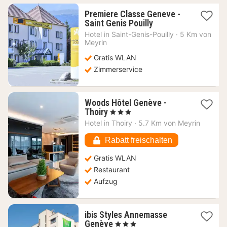
Premiere Classe Geneve -
1
Saint Genis Pouilly
Nacht
Hotel in
Saint-Genis-Pouilly
·
5 Km von
ab
Meyrin
44,12
Gratis WLAN
€
Zimmerservice
Woods Hôtel Genève -
1
Thoiry
, 3 Sterne
Nacht
Hotel in
Thoiry
·
5.7 Km von Meyrin
ab
77,90
Rabatt freischalten
€
Gratis WLAN
Restaurant
Aufzug
ibis Styles Annemasse
1
Genève
, 3 Sterne