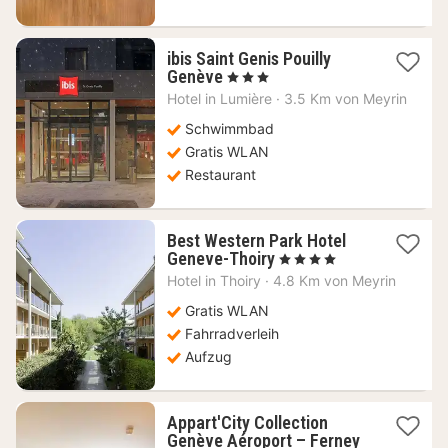
ibis Saint Genis Pouilly
1
Genève
, 3 Sterne
Nacht
Hotel in
Lumière
·
3.5 Km von Meyrin
ab
75,60
Schwimmbad
€
Gratis WLAN
Restaurant
Best Western Park Hotel
1
Geneve-Thoiry
, 4 Sterne
Nacht
Hotel in
Thoiry
·
4.8 Km von Meyrin
ab
71,14
Gratis WLAN
€
Fahrradverleih
Aufzug
Appart'City Collection
Genève Aéroport – Ferney