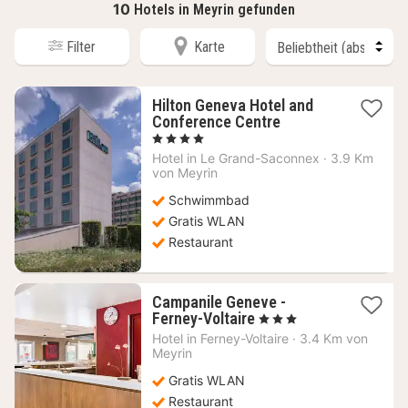
10
Hotels in Meyrin gefunden
Filter
Karte
Hilton Geneva Hotel and
1
Conference Centre
Nacht
, 4 Sterne
ab
Hotel in
Le Grand-Saconnex
·
3.9 Km
172,62
von Meyrin
€
Schwimmbad
Gratis WLAN
Restaurant
Campanile Geneve -
1
Ferney-Voltaire
, 3 Sterne
Nacht
Hotel in
Ferney-Voltaire
·
3.4 Km von
ab
Meyrin
56,08
Gratis WLAN
€
Restaurant