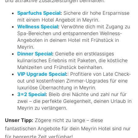
und attraktive Zusatzleistungen beinhalten:
Sparfuchs Special
:
Sichere dir hohe Ersparnisse
mit einem Hotel Angebot in Meyrin.
Wellness Special
:
Verwöhne dich mit Zugang zu
Spa-Bereichen und entspannenden Wellness-
Angeboten in deinem Hotel mit Frühstück in
Meyrin.
Dinner Special
:
Genieße ein erstklassiges
kulinarisches Erlebnis mit Paketen, die köstliche
Mahlzeiten und Frühstück beinhalten.
VIP Upgrade Special
:
: Profitiere von Late Check-
out und kostenfreien Zimmer-Upgrades für eine
luxuriöse Übernachtung in Meyrin.
3=2 Special
:
Bleib drei Nächte und zahl nur für
zwei – die perfekte Gelegenheit, deinen Urlaub in
Meyrin zu verlängern.
Unser Tipp:
Zögere nicht zu lange – diese
fantastischen Angebote für dein Meyrin Hotel sind nur
für begrenzte Zeit verfügbar!