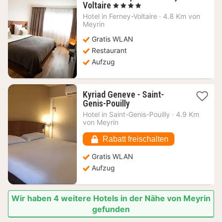
1
Voltaire
, 4 Sterne
Nacht
Hotel in
Ferney-Voltaire
·
4.8 Km von
ab
Meyrin
78,39
Gratis WLAN
€
Restaurant
Aufzug
Kyriad Geneve - Saint-
1
Genis-Pouilly
Nacht
Hotel in
Saint-Genis-Pouilly
·
4.9 Km
ab
von Meyrin
47,27
€
Rabatt freischalten
Gratis WLAN
Aufzug
Wir haben 4 weitere Hotels in der Nähe von Meyrin
gefunden