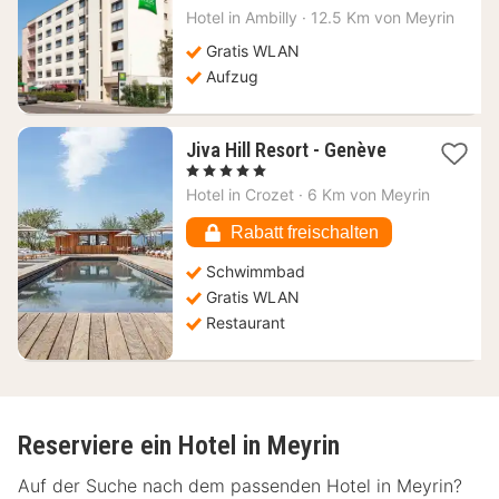
Nacht
Hotel in
Ambilly
·
12.5 Km von Meyrin
ab
107,91
Gratis WLAN
€
Aufzug
1
Jiva Hill Resort - Genève
Nacht
, 5 Sterne
ab
Hotel in
Crozet
·
6 Km von Meyrin
410,72
€
Rabatt freischalten
Schwimmbad
Gratis WLAN
Restaurant
Reserviere ein Hotel in Meyrin
Auf der Suche nach dem passenden Hotel in Meyrin?