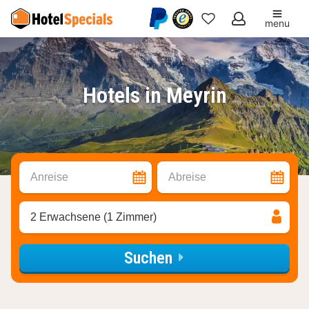
menu
Meine
Favoriten
Hotels in Meyrin
Anreise
Abreise
2 Erwachsene (1 Zimmer)
Suchen