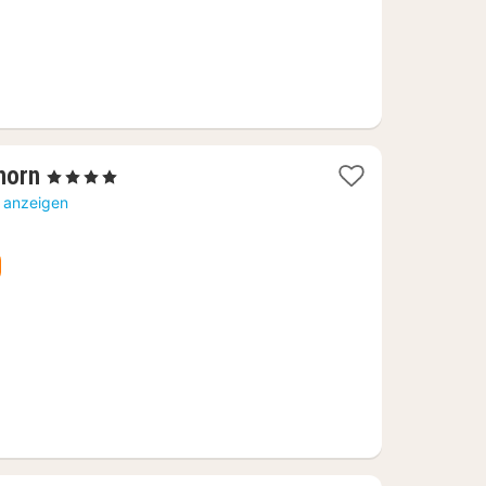
1
horn
, 4 Sterne
Nacht
e anzeigen
ab
216,46
€