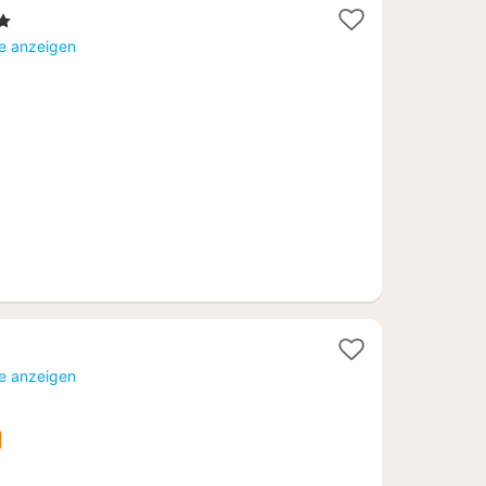
t
te anzeigen
3
te anzeigen