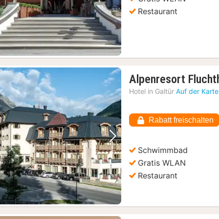
Restaurant
Alpenresort Flucht
Hotel in
Galtür
Auf der Kart
Rabatt freischalten
Vorheriges Bild
Nächstes Bild
Schwimmbad
Gratis WLAN
Restaurant