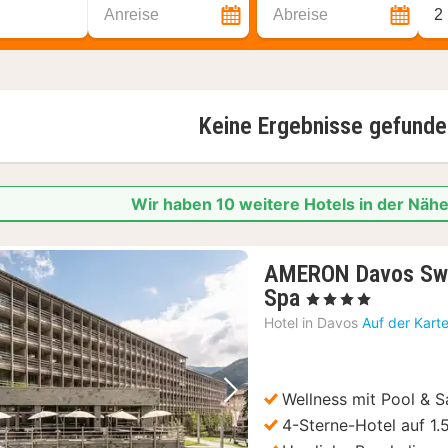
Anreise
Abreise
2
Keine Ergebnisse gefunde
Wir haben 10 weitere Hotels in der Nä
AMERON Davos Swi
1
Spa
, 4 Sterne
Nacht
Hotel in
Davos
Auf der Kart
ab
165,38
€
Wellness mit Pool & 
Vorheriges Bild
Nächstes Bild
4-Sterne-Hotel auf 1