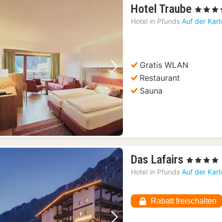
1
Hotel Traube
, 4 Sterne
Nach
Hotel in
Pfunds
Auf der Kar
ab
212,7
€
Gratis WLAN
Vorheriges Bild
Nächstes Bild
Restaurant
Sauna
1
Das Lafairs
, 4 Sterne
Nacht
Hotel in
Pfunds
Auf der Kar
ab
154,70
Rabatt freischalten
€