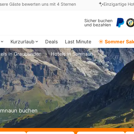
sere Gäste bewerten uns mit 4 Sternen
Einzigartige Ho
Sicher buchen
und bezahlen
Kurzurlaub
Deals
Last Minute
☀️ Sommer Sal
els in Graubünden
Hotels in Samnaun
 Samnaun buchen