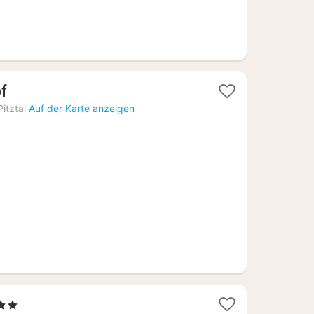
2
of
Nächte
itztal
Auf der Karte anzeigen
ab
144,90
€
rne