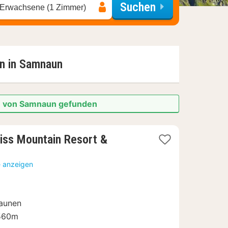
Suchen
 Erwachsene (1 Zimmer)
n in
Samnaun
he von Samnaun gefunden
ss Mountain Resort &
e anzeigen
Saunen
.560m