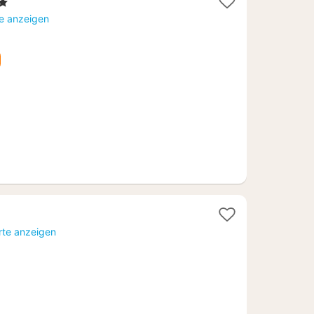
t
te anzeigen
37
rte anzeigen