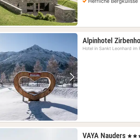
Herrliche Bergkulisse
Alpinhotel Zirbenh
Hotel in
Sankt Leonhard im P
Vorheriges Bild
Nächstes Bild
1
VAYA Nauders
, 4 Ste