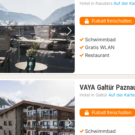
Nac
Hotel in
Nauders
Auf der Ka
ab
195
Rabatt freischalten
€
Vorheriges Bild
Nächstes Bild
Schwimmbad
Gratis WLAN
Restaurant
VAYA Galtür Pazna
Hotel in
Galtür
Auf der Kart
it Zug, Bus und Schiff
(1)
Rabatt freischalten
Vorheriges Bild
Nächstes Bild
Schwimmbad