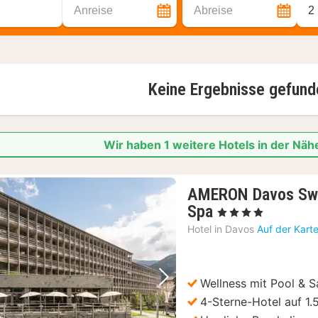
Anreise
Abreise
2
Keine Ergebnisse gefund
Wir haben 1 weitere Hotels in der Nä
AMERON Davos Swi
1
Spa
, 4 Sterne
Nacht
Hotel in
Davos
Auf der Kart
ab
165,38
€
Wellness mit Pool & 
Vorheriges Bild
Nächstes Bild
4-Sterne-Hotel auf 1