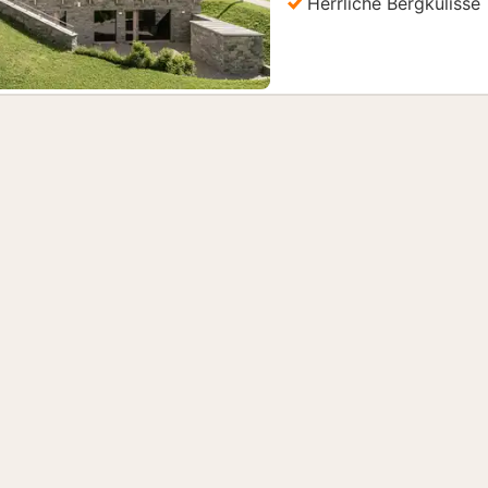
Herrliche Bergkulisse
it Zug, Bus und Schiff
(1)