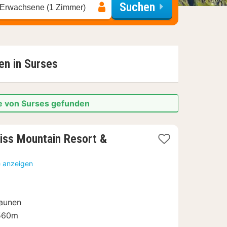
Suchen
 Erwachsene (1 Zimmer)
en in
Surses
he von Surses gefunden
ss Mountain Resort &
e anzeigen
Saunen
.560m