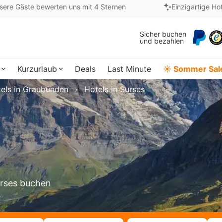
sere Gäste bewerten uns mit 4 Sternen
Einzigartige Ho
Sicher buchen
und bezahlen
Kurzurlaub
Deals
Last Minute
☀️ Sommer Sal
els in Graubünden
Hotels in Surses
urses buchen