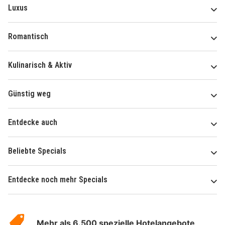
Luxus
Romantisch
Kulinarisch & Aktiv
Günstig weg
Entdecke auch
Beliebte Specials
Entdecke noch mehr Specials
Über
Hotelspecials
Mehr als 6.500 spezielle Hotelangebote