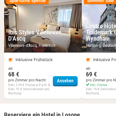
Sparfuchs Special
Sommer Sale
Centro Hote
Ibis Styles Villeneuve
Trademark C
D'Ascq
Wyndham
Villeneuve-d'Ascq, Frankreich
Nürnberg, Deutsc
Inklusive Frühstück
Inklusive F
ab
ab
68 €
69 €
Ibis Styles Villeneuve 
pro Zimmer pro Nacht
pro Zimmer pro N
Ansehen
Exkl. 1,76 € Citytax p.P.p.N. &
Inkl. Citytax
Exkl. 10 € Servicekosten pro
Exkl. 15 € Serviceko
Buchung
Buchung
Reserviere ein Hotel in Losone