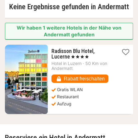
Keine Ergebnisse gefunden in
Andermatt
Wir haben 1 weitere Hotels in der Nähe von
Andermatt gefunden
Radisson Blu Hotel,
1
Lucerne
, 4 Sterne
Nacht
Hotel in
Luzern
·
50 Km von
ab
Andermatt
233,56
€
Rabatt freischalten
Gratis WLAN
Restaurant
Aufzug
Reserviere ein Hotel in Andermatt