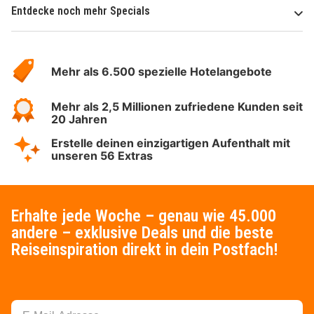
Entdecke noch mehr Specials
Über
Hotelspecials
Mehr als 6.500 spezielle Hotelangebote
Mehr als 2,5 Millionen zufriedene Kunden seit
20 Jahren
Erstelle deinen einzigartigen Aufenthalt mit
unseren 56 Extras
Erhalte jede Woche – genau wie 45.000
andere – exklusive Deals und die beste
Reiseinspiration direkt in dein Postfach!