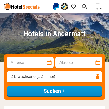
menu
Meine
Favoriten
Hotels in Andermatt
Anreise
Abreise
2 Erwachsene (1 Zimmer)
Suchen