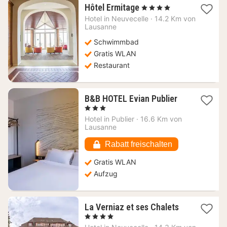
1
Hôtel Ermitage
, 4 Sterne
Nacht
Hotel in
Neuvecelle
·
14.2 Km von
ab
Lausanne
360,44
Schwimmbad
€
Gratis WLAN
Restaurant
1
B&B HOTEL Evian Publier
Nacht
, 3 Sterne
ab
Hotel in
Publier
·
16.6 Km von
83,08
Lausanne
€
Rabatt freischalten
Gratis WLAN
Aufzug
1
La Verniaz et ses Chalets
Nacht
, 4 Sterne
ab