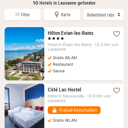
10
Hotels in Lausanne gefunden
Filter
Karte
1
Hilton Evian-les-Bains
Nacht
, 4 Sterne
ab
Hotel in
Évian-les-Bains
·
13.3 Km von
254,85
Lausanne
€
Gratis WLAN
Restaurant
Sauna
1
Côté Lac Hostel
Nacht
Hotel in
Neuvecelle
·
13.8 Km von
ab
Lausanne
75,23
€
Rabatt freischalten
Gratis WLAN