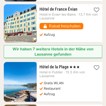
1
Hôtel de France Évian
Nacht
Hotel in
Évian-les-Bains
·
13.7 Km von
ab
Lausanne
109,39
€
Rabatt freischalten
Aufzug
Wir haben 7 weitere Hotels in der Nähe von
Lausanne gefunden
1
Hôtel de la Plage
, 3 Sterne
Nacht
Hotel in
Publier
·
15.5 Km von
ab
Lausanne
168,18
Gratis WLAN
€
Restaurant
Aufzug