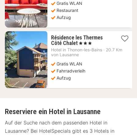
Gratis WLAN
Restaurant
Aufzug
Résidence les Thermes
1
Côté Chalet
, 3 Sterne
Nacht
Hotel in
Thonon-les-Bains
·
20.7 Km
ab
von Lausanne
106,36
Gratis WLAN
€
Fahrradverleih
Aufzug
Reserviere ein Hotel in Lausanne
Auf der Suche nach dem passenden Hotel in
Lausanne? Bei HotelSpecials gibt es 3 Hotels in