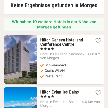
Keine Ergebnisse gefunden in
Morges
Wir haben 10 weitere Hotels in der Nähe von
Morges gefunden
Hilton Geneva Hotel and
1
Conference Centre
Nacht
, 4 Sterne
ab
Hotel in
Le Grand-Saconnex
·
41.8 Km
172,53
von Morges
€
Schwimmbad
Gratis WLAN
Restaurant
1
Hilton Evian-les-Bains
Nacht
, 4 Sterne
ab
Hotel in
Évian-les-Bains
·
14.6 Km von
456,05
Morges