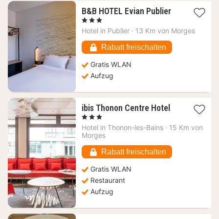
1
B&B HOTEL Evian Publier
Nacht
, 3 Sterne
ab
Hotel in
Publier
·
13 Km von Morges
90,72
€
Rabatt freischalten
Gratis WLAN
Aufzug
1
ibis Thonon Centre Hotel
Nacht
, 3 Sterne
ab
Hotel in
Thonon-les-Bains
·
15 Km von
106,25
Morges
€
Rabatt freischalten
Gratis WLAN
Restaurant
Aufzug