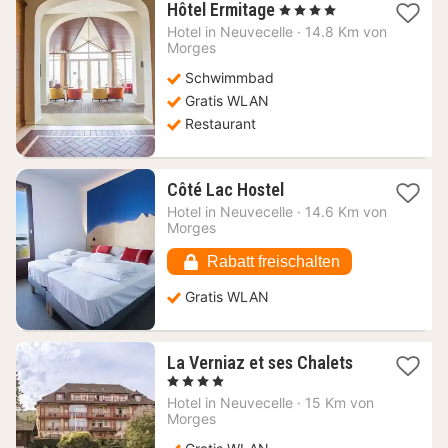
1
Hôtel Ermitage
, 4 Sterne
Nacht
Hotel in
Neuvecelle
·
14.8 Km von
ab
Morges
360,44
Schwimmbad
€
Gratis WLAN
Restaurant
1
Côté Lac Hostel
Nacht
Hotel in
Neuvecelle
·
14.6 Km von
ab
Morges
75,23
€
Rabatt freischalten
Gratis WLAN
1
La Verniaz et ses Chalets
Nacht
, 4 Sterne
ab
Hotel in
Neuvecelle
·
15 Km von
226,45
Morges
€