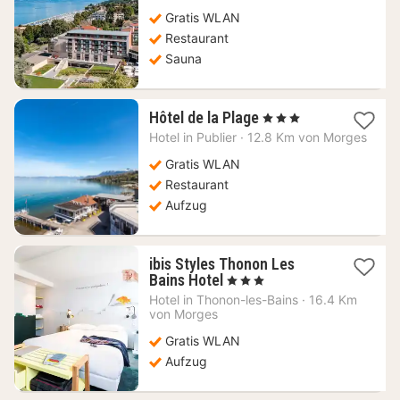
€
Gratis WLAN
Restaurant
Sauna
1
Hôtel de la Plage
, 3 Sterne
Nacht
Hotel in
Publier
·
12.8 Km von Morges
ab
168,18
Gratis WLAN
€
Restaurant
Aufzug
ibis Styles Thonon Les
1
Bains Hotel
, 3 Sterne
Nacht
Hotel in
Thonon-les-Bains
·
16.4 Km
ab
von Morges
124,62
Gratis WLAN
€
Aufzug