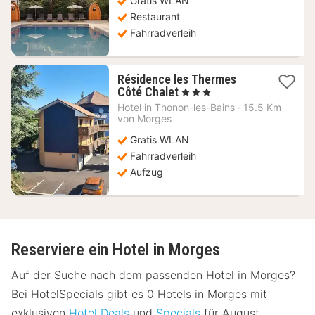
Gratis WLAN
Restaurant
Fahrradverleih
Résidence les Thermes
1
Côté Chalet
, 3 Sterne
Nacht
Hotel in
Thonon-les-Bains
·
15.5 Km
ab
von Morges
116,30
Gratis WLAN
€
Fahrradverleih
Aufzug
Reserviere ein Hotel in Morges
Auf der Suche nach dem passenden Hotel in Morges?
Bei HotelSpecials gibt es 0 Hotels in Morges mit
exklusiven
Hotel Deals
und
Specials
für August,