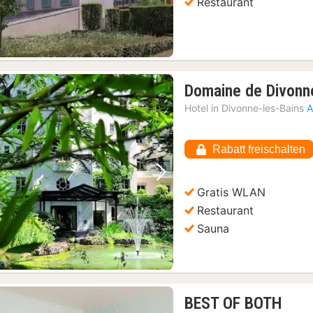
Restaurant
Domaine de Divonn
Hotel in
Divonne-les-Bains
A
Rabatt freischalten
Vorheriges Bild
Nächstes Bild
Gratis WLAN
Restaurant
Sauna
1
BEST OF BOTH