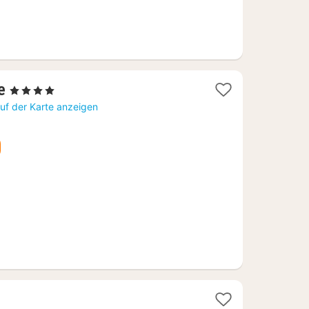
1
e
, 4 Sterne
Nacht
uf der Karte anzeigen
ab
130,39
€