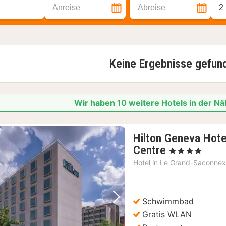
Anreise
Abreise
2
Keine Ergebnisse gefun
Wir haben 10 weitere Hotels in der N
Hilton Geneva Hot
1
Centre
, 4 Sterne
Nacht
Hotel in
Le Grand-Saconne
ab
175,58
€
Schwimmbad
Vorheriges Bild
Nächstes Bild
Gratis WLAN