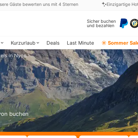
sere Gäste bewerten uns mit 4 Sternen
Einzigartige Ho
Sicher buchen
und bezahlen
Kurzurlaub
Deals
Last Minute
☀️ Sommer Sal
els in Nyon
Nyon buchen