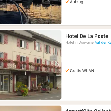
Aufzug
Hotel De La Poste
N
Hotel in
Douvaine
Auf der K
a
8
Vorheriges Bild
Nächstes Bild
Gratis WLAN