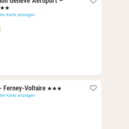
tion Genève Aéroport –
erne
cht
der Karte anzeigen
39
1
 Ferney-Voltaire
, 3 Sterne
Nacht
der Karte anzeigen
ab
56,08
€