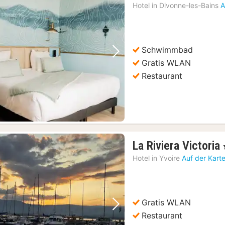
Nac
Hotel in
Divonne-les-Bains
A
ab
177,
€
Schwimmbad
Vorheriges Bild
Nächstes Bild
Gratis WLAN
Restaurant
La Riviera Victoria
Hotel in
Yvoire
Auf der Kart
Gratis WLAN
Vorheriges Bild
Nächstes Bild
Restaurant