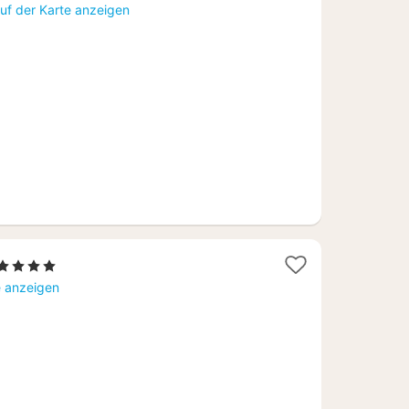
ht
uf der Karte anzeigen
64
1
, 4 Sterne
Nacht
e anzeigen
ab
179,57
€