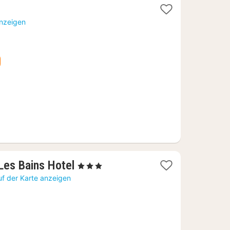
anzeigen
1
 Les Bains Hotel
, 3 Sterne
Nacht
uf der Karte anzeigen
ab
124,62
€