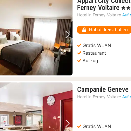
Appart'City Collec
1
Ferney Voltaire
, 4 St
Na
Hotel in
Ferney-Voltaire
Auf 
ab
78,
Rabatt freischalten
€
Vorheriges Bild
Nächstes Bild
Gratis WLAN
Restaurant
Aufzug
Campanile Geneve -
Hotel in
Ferney-Voltaire
Auf 
Gratis WLAN
Vorheriges Bild
Nächstes Bild