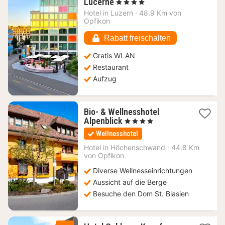
1
Lucerne
, 4 Sterne
Nacht
Hotel in
Luzern
·
48.9 Km von
ab
Opfikon
234,60
€
Rabatt freischalten
Gratis WLAN
Restaurant
Aufzug
Bio- & Wellnesshotel
1
Alpenblick
, 4 Sterne
Nacht
Wellnesshotel
ab
237
Hotel in
Höchenschwand
·
44.8 Km
von Opfikon
€
Diverse Wellnesseinrichtungen
Aussicht auf die Berge
Besuche den Dom St. Blasien