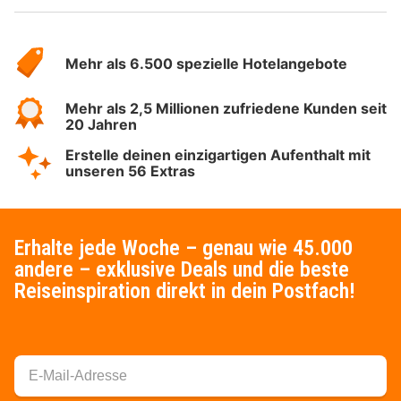
Über
Hotelspecials
Mehr als 6.500 spezielle Hotelangebote
Mehr als 2,5 Millionen zufriedene Kunden seit
20 Jahren
Erstelle deinen einzigartigen Aufenthalt mit
unseren 56 Extras
Erhalte jede Woche – genau wie 45.000
andere – exklusive Deals und die beste
Reiseinspiration direkt in dein Postfach!