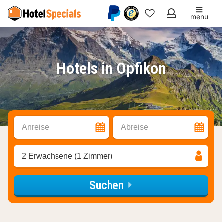
menu
Meine
Favoriten
Hotels in Opfikon
Anreise
Abreise
2 Erwachsene (1 Zimmer)
Suchen