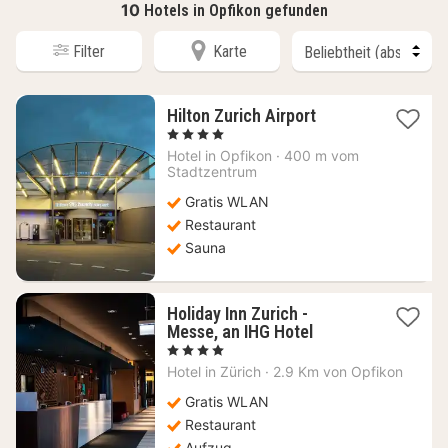
10
Hotels in Opfikon gefunden
Filter
Karte
1
Hilton Zurich Airport
Nacht
, 4 Sterne
ab
Hotel in
Opfikon
·
400 m vom
130,89
Stadtzentrum
€
Gratis WLAN
Restaurant
Sauna
Holiday Inn Zurich -
1
Messe, an IHG Hotel
Nacht
, 4 Sterne
ab
Hotel in
Zürich
·
2.9 Km von Opfikon
140,52
€
Gratis WLAN
Restaurant
Aufzug