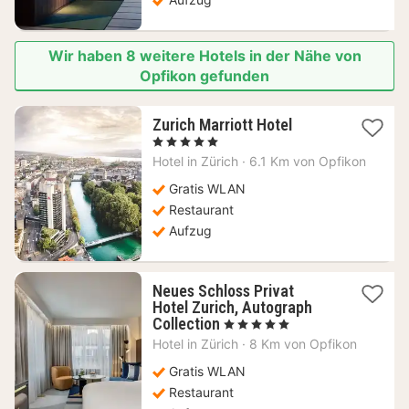
Wir haben 8 weitere Hotels in der Nähe von
Opfikon gefunden
1
Zurich Marriott Hotel
Nacht
, 5 Sterne
ab
Hotel in
Zürich
·
6.1 Km von Opfikon
460,44
€
Gratis WLAN
Restaurant
Aufzug
Neues Schloss Privat
Hotel Zurich, Autograph
1
Collection
, 5 Sterne
Nacht
Hotel in
Zürich
·
8 Km von Opfikon
ab
420,75
Gratis WLAN
€
Restaurant