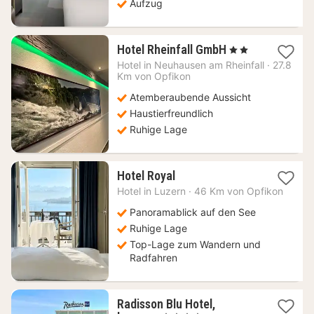
Aufzug
1
Hotel Rheinfall GmbH
, 2 Sterne
Nacht
Hotel in
Neuhausen am Rheinfall
·
27.8
ab
Km von Opfikon
192,01
Atemberaubende Aussicht
€
Haustierfreundlich
Ruhige Lage
1
Hotel Royal
Nacht
Hotel in
Luzern
·
46 Km von Opfikon
ab
275,68
Panoramablick auf den See
€
Ruhige Lage
Top-Lage zum Wandern und
Radfahren
Radisson Blu Hotel,