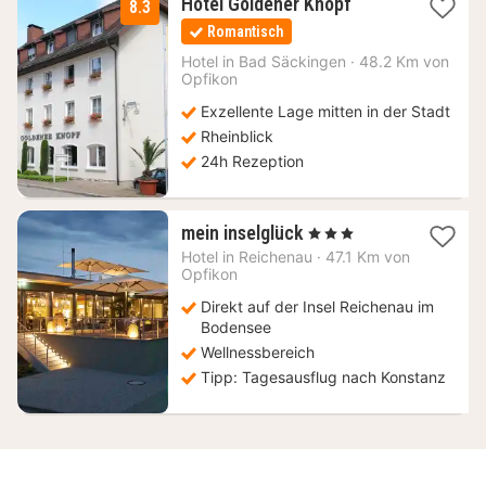
1
Hotel Goldener Knopf
8.3
Nacht
Romantisch
ab
119,03
Hotel in
Bad Säckingen
·
48.2 Km von
Opfikon
€
Exzellente Lage mitten in der Stadt
Rheinblick
24h Rezeption
1
mein inselglück
, 3 Sterne
Nacht
Hotel in
Reichenau
·
47.1 Km von
ab
Opfikon
119
Direkt auf der Insel Reichenau im
€
Bodensee
Wellnessbereich
Tipp: Tagesausflug nach Konstanz