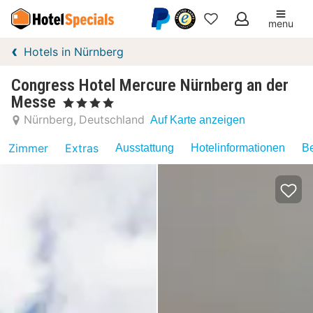
menu
Meine
Hotels in Nürnberg
Favoriten
Congress Hotel Mercure Nürnberg an der
Messe
, 4 Sterne
Nürnberg
Deutschland
Auf Karte anzeigen
Zimmer
Extras
Ausstattung
Hotelinformationen
Be