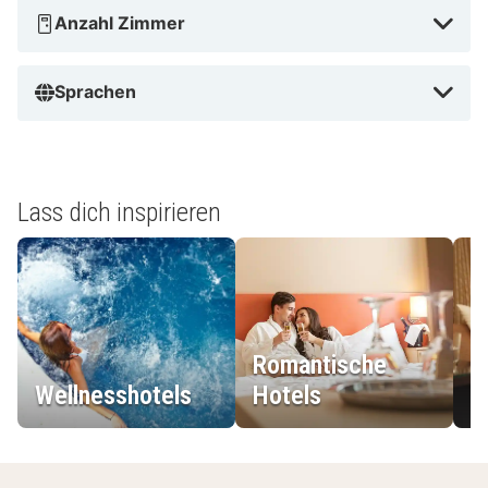
Anzahl Zimmer
Sprachen
Lass dich inspirieren
Romantische
Wellnesshotels
Hotels
L