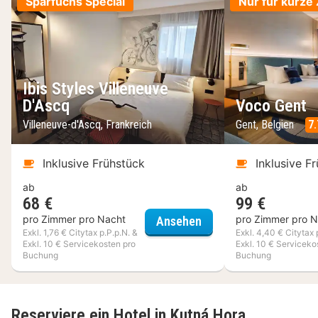
Sparfuchs Special
Nur für kurze 
Ibis Styles Villeneuve
D'Ascq
Voco Gent
Villeneuve-d'Ascq, Frankreich
Gent, Belgien
7.
Inklusive Frühstück
Inklusive F
ab
ab
68 €
99 €
Ibis Styles Villeneuve 
pro Zimmer pro Nacht
pro Zimmer pro N
Ansehen
Exkl. 1,76 € Citytax p.P.p.N. &
Exkl. 4,40 € Citytax 
Exkl. 10 € Servicekosten pro
Exkl. 10 € Serviceko
Buchung
Buchung
Reserviere ein Hotel in Kutná Hora