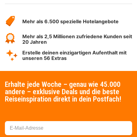
Über
Hotelspecials
Mehr als 6.500 spezielle Hotelangebote
Mehr als 2,5 Millionen zufriedene Kunden seit
20 Jahren
Erstelle deinen einzigartigen Aufenthalt mit
unseren 56 Extras
Erhalte jede Woche – genau wie 45.000
andere – exklusive Deals und die beste
Reiseinspiration direkt in dein Postfach!