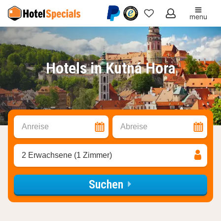
menu
Meine
Favoriten
Hotels in Kutná Hora
Anreise
Abreise
2 Erwachsene (1 Zimmer)
Suchen