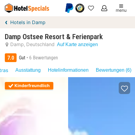
menu
Meine
Hotels in Damp
Favoriten
Damp Ostsee Resort & Ferienpark
Damp
Deutschland
Auf Karte anzeigen
7.0
Gut
6 Bewertungen
tras
Ausstattung
Hotelinformationen
Bewertungen (6)
Kinderfreundlich