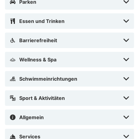
Parken
Schloss und genieße ein Getränk auf einer der vielen
Terrassen. Zudem befindet sich in der Nähe von Damp
Haithabu, die größte Siedlung Europas der
Essen und Trinken
Wikingerzeit und auch Kiel und Flensburg liegen 55
Kilometer vom Hotel entfernt.
Barrierefreiheit
Wellness & Spa
Schwimmeinrichtungen
Sport & Aktivitäten
Allgemein
Services