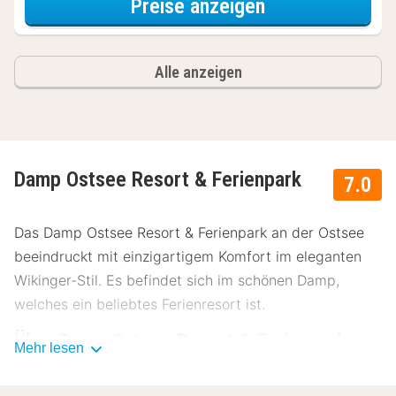
für Dinner Spec
Preise anzeigen
Alle anzeigen
Damp Ostsee Resort & Ferienpark
7.0
Das Damp Ostsee Resort & Ferienpark an der Ostsee
beeindruckt mit einzigartigem Komfort im eleganten
Wikinger-Stil. Es befindet sich im schönen Damp,
welches ein beliebtes Ferienresort ist.
Über Damp Ostsee Resort & Ferienpark
Mehr lesen
Das Damp Ostsee Resort & Ferienpark liegt in einer