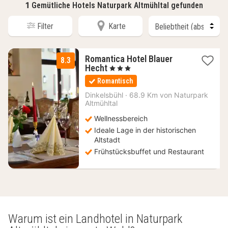
1
Gemütliche Hotels Naturpark Altmühltal gefunden
Filter
Karte
Romantica Hotel Blauer
8.3
1
Hecht
, 3 Sterne
Nacht
Romantisch
ab
88,83
Dinkelsbühl
·
68.9 Km von Naturpark
Altmühltal
€
Wellnessbereich
Ideale Lage in der historischen
Altstadt
Frühstücksbuffet und Restaurant
Warum ist ein Landhotel in Naturpark