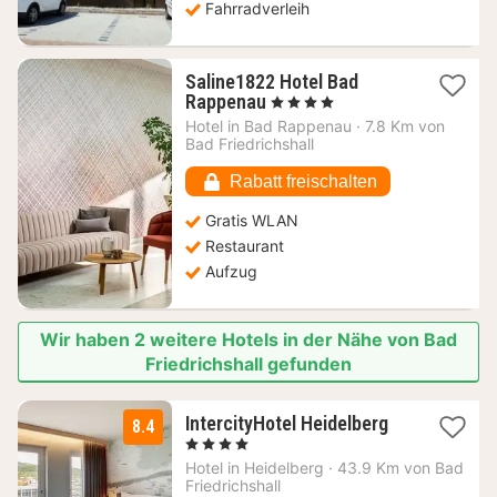
Fahrradverleih
Saline1822 Hotel Bad
1
Rappenau
, 4 Sterne
Nacht
Hotel in
Bad Rappenau
·
7.8 Km von
ab
Bad Friedrichshall
171,83
€
Rabatt freischalten
Gratis WLAN
Restaurant
Aufzug
Wir haben 2 weitere Hotels in der Nähe von Bad
Friedrichshall gefunden
1
IntercityHotel Heidelberg
8.4
Nacht
, 4 Sterne
ab
Hotel in
Heidelberg
·
43.9 Km von Bad
89
Friedrichshall