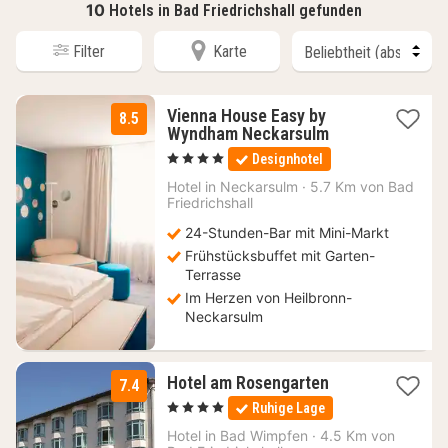
10
Hotels in Bad Friedrichshall gefunden
Filter
Karte
Vienna House Easy by
8.5
2
Wyndham Neckarsulm
Nächte
, 4 Sterne
Designhotel
ab
90
Hotel in
Neckarsulm
·
5.7 Km von Bad
Friedrichshall
€
24-Stunden-Bar mit Mini-Markt
Frühstücksbuffet mit Garten-
Terrasse
Im Herzen von Heilbronn-
Neckarsulm
1
Hotel am Rosengarten
7.4
Nacht
, 4 Sterne
Ruhige Lage
ab
91
Hotel in
Bad Wimpfen
·
4.5 Km von