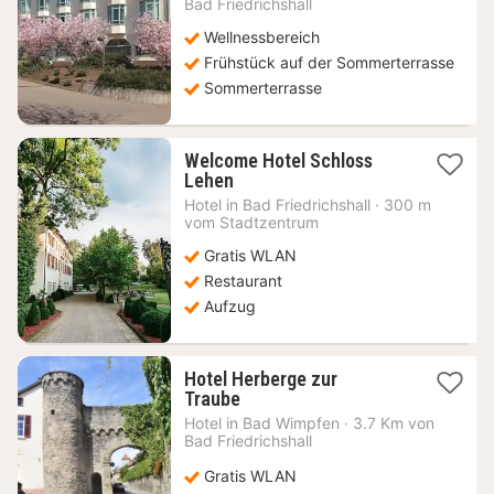
Bad Friedrichshall
€
Wellnessbereich
Frühstück auf der Sommerterrasse
Sommerterrasse
Welcome Hotel Schloss
1
Lehen
Nacht
Hotel in
Bad Friedrichshall
·
300 m
ab
vom Stadtzentrum
93,78
Gratis WLAN
€
Restaurant
Aufzug
Hotel Herberge zur
1
Traube
Nacht
Hotel in
Bad Wimpfen
·
3.7 Km von
ab
Bad Friedrichshall
108,41
€
Gratis WLAN