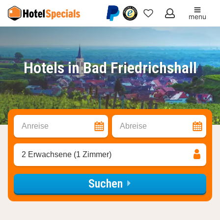
menu
Meine
Favoriten
Hotels in Bad Friedrichshall
Anreise
Abreise
2 Erwachsene (1 Zimmer)
Suchen