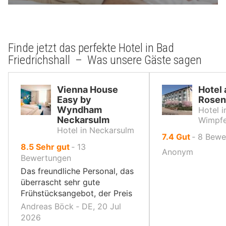
Finde jetzt das perfekte Hotel in Bad
Friedrichshall – Was unsere Gäste sagen
Vienna House
Hotel
Easy by
Rosen
Wyndham
Hotel i
Neckarsulm
Wimpf
Hotel in Neckarsulm
von
7.4
Gut
‐
8
Bewe
von
8.5
Sehr gut
‐
13
10,
Anonym
10,
Bewertungen
Das freundliche Personal, das
überrascht sehr gute
Frühstücksangebot, der Preis
Andreas Böck ‐ DE, 20 Jul
2026