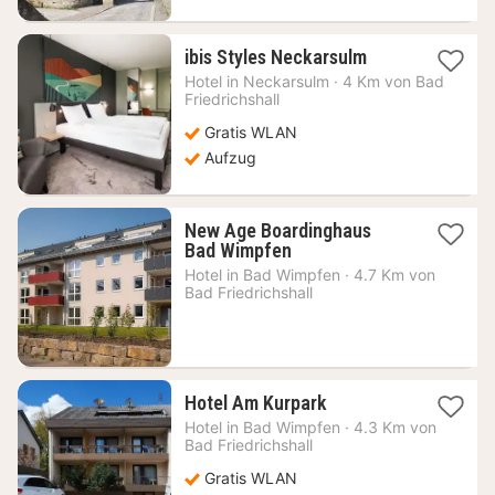
1
ibis Styles Neckarsulm
Nacht
Hotel in
Neckarsulm
·
4 Km von Bad
ab
Friedrichshall
61,39
Gratis WLAN
€
Aufzug
New Age Boardinghaus
1
Bad Wimpfen
Nacht
Hotel in
Bad Wimpfen
·
4.7 Km von
ab
Bad Friedrichshall
88,32
€
1
Hotel Am Kurpark
Nacht
Hotel in
Bad Wimpfen
·
4.3 Km von
ab
Bad Friedrichshall
107,61
Gratis WLAN
€