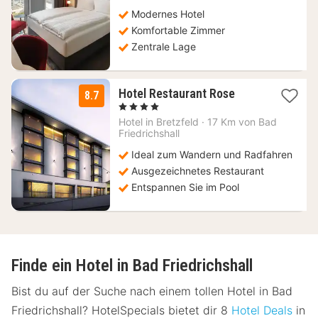
€
Modernes Hotel
Komfortable Zimmer
Zentrale Lage
3
Hotel Restaurant Rose
8.7
Nächte
, 4 Sterne
ab
Hotel in
Bretzfeld
·
17 Km von Bad
112,63
Friedrichshall
€
Ideal zum Wandern und Radfahren
Ausgezeichnetes Restaurant
Entspannen Sie im Pool
Finde ein Hotel in Bad Friedrichshall
Bist du auf der Suche nach einem tollen Hotel in Bad
Friedrichshall? HotelSpecials bietet dir 8
Hotel Deals
in