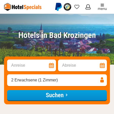
menu
Meine
Favoriten
Hotels in Bad Krozingen
Anreise
Abreise
2 Erwachsene (1 Zimmer)
Suchen