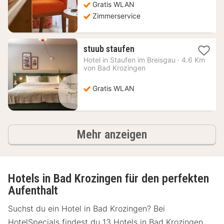
Gratis WLAN
Zimmerservice
1
stuub staufen
Nacht
Hotel in
Staufen im Breisgau
·
4.6 Km
ab
von Bad Krozingen
95,89
€
Gratis WLAN
Hotels
Mehr anzeigen
Hotels in Bad Krozingen für den perfekten
Aufenthalt
Suchst du ein Hotel in Bad Krozingen? Bei
HotelSpecials findest du 13 Hotels in Bad Krozingen