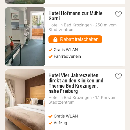
Hotel Hofmann zur Mühle
1
Garni
Nacht
Hotel in
Bad Krozingen
·
250 m vom
ab
Stadtzentrum
111,02
€
Rabatt freischalten
Gratis WLAN
Fahrradverleih
Hotel Vier Jahreszeiten
direkt an den Kliniken und
Therme Bad Krozingen,
1
nahe Freiburg
Nacht
Hotel in
Bad Krozingen
·
1.1 Km vom
ab
Stadtzentrum
108,15
€
Gratis WLAN
Aufzug