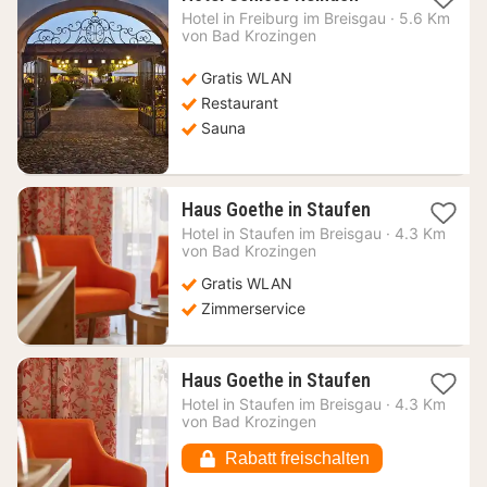
Nacht
Hotel in
Freiburg im Breisgau
·
5.6 Km
ab
von Bad Krozingen
145,90
€
Gratis WLAN
Restaurant
Sauna
1
Haus Goethe in Staufen
Nacht
Hotel in
Staufen im Breisgau
·
4.3 Km
ab
von Bad Krozingen
87,48
Gratis WLAN
€
Zimmerservice
1
Haus Goethe in Staufen
Nacht
Hotel in
Staufen im Breisgau
·
4.3 Km
ab
von Bad Krozingen
92,52
€
Rabatt freischalten