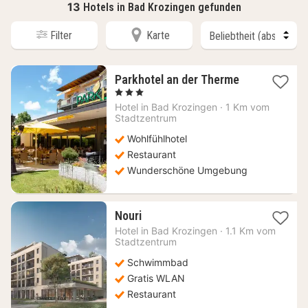
13
Hotels in Bad Krozingen gefunden
Filter
Karte
1
Parkhotel an der Therme
Nacht
, 3 Sterne
ab
Hotel in
Bad Krozingen
·
1 Km vom
136,85
Stadtzentrum
€
Wohlfühlhotel
Restaurant
Wunderschöne Umgebung
1
Nouri
Nacht
Hotel in
Bad Krozingen
·
1.1 Km vom
ab
Stadtzentrum
215,23
Schwimmbad
€
Gratis WLAN
Restaurant